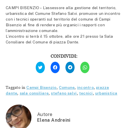
CAMPI BISENZIO – L’assessore alla gestione del territorio,
urbanistica del Comune Stefano Salvi. promuove un incontro
con i tecnici operanti sul territorio del comune di Campi
Bisenzio al fine di rendere più organici i rapporti con
l’amministrazione comunale.
L’incontro si terrà il 15 ottobre, alle ore 21 presso la Sala
Consiliare del Comune di piazza Dante.
CONDIVIDI:
Fai
Fai
Fai
Fai
clic
clic
clic
clic
qui
per
per
per
per
condividere
condividere
condividere
condividere
su
su
su
su
Facebook
Telegram
WhatsApp
Twitter
(Si
(Si
(Si
Taggato in
Campi Bisenzio
,
Comune
,
incontro
,
piazza
(Si
apre
apre
apre
apre
in
in
in
dante
,
sala consiliare
,
stefano salvi
,
tecnici
,
urbanistica
in
una
una
una
una
nuova
nuova
nuova
nuova
finestra)
finestra)
finestra)
finestra)
Autore
Elena Andreini