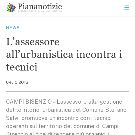
Vai
la
SEARCH
ME
contenuto
PR
Piana Notizie
Le notizie della Piana
NEWS
L’assessore
all’urbanistica incontra i
tecnici
04.10.2013
CAMPI BISENZIO – L’assessore alla gestione
del territorio, urbanistica del Comune Stefano
Salvi. promuove un incontro con i tecnici
operanti sul territorio del comune di Campi
Bisenzio al fine di rendere più organici i