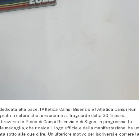
dicata alla pace, l’Atletica Campi Bisenzio e l’Atletica Campi Run
ata a coloro che arriveranno al traguardo della 30 ‘n piana,
attraverso la Piana di Campi Bisenzio e di Signa, in programma la
medaglia, che ricalca il logo ufficiale della manifestazione, ha u
a sotto alle due cifre. Un ulteriore motivo per iscriversi e correre l