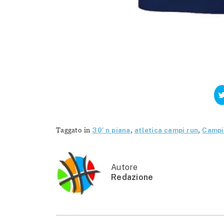
Taggato in
30' n piana
,
atletica campi run
,
Campi
Autore
Redazione