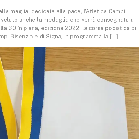
a maglia, dedicata alla pace, l’Atletica Campi
 svelato anche la medaglia che verrà consegnata a
la 30 ‘n piana, edizione 2022, la corsa podistica di
ampi Bisenzio e di Signa, in programma la […]