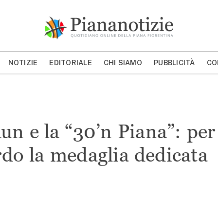
Piana Notizie
Le notizie della Piana
NOTIZIE
EDITORIALE
CHI SIAMO
PUBBLICITÀ
CO
MOSTRA/NASCONDI CERCA
un e la “30’n Piana”: per
ardo la medaglia dedicata