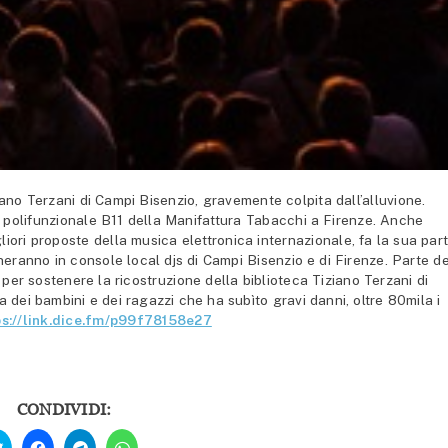
ano Terzani di Campi Bisenzio, gravemente colpita dall’alluvione.
cio polifunzionale B11 della Manifattura Tabacchi a Firenze. Anche
gliori proposte della musica elettronica internazionale, fa la sua par
neranno in console local djs di Campi Bisenzio e di Firenze. Parte de
per sostenere la ricostruzione della biblioteca Tiziano Terzani di
ia dei bambini e dei ragazzi che ha subìto gravi danni, oltre 80mila i
ps://link.dice.fm/p99f78158e27
CONDIVIDI:
Fai
Fai
Fai
Fai
clic
clic
clic
clic