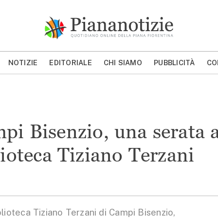
Piana Notizie
Le notizie della Piana
NOTIZIE
EDITORIALE
CHI SIAMO
PUBBLICITÀ
CO
MOSTRA/NASCONDI CERCA
pi Bisenzio, una serata 
lioteca Tiziano Terzani
lioteca Tiziano Terzani di Campi Bisenzio,