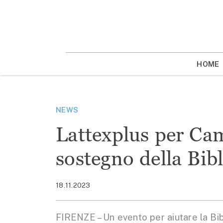
Vai
la
contenuto
HOME
NEWS
Lattexplus per Cam
sostegno della Bib
18.11.2023
FIRENZE – Un evento per aiutare la Bib