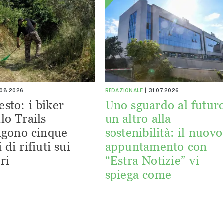
.08.2026
REDAZIONALE
31.07.2026
esto: i biker
Uno sguardo al futuro
lo Trails
un altro alla
lgono cinque
sostenibilità: il nuovo
 di rifiuti sui
appuntamento con
ri
“Estra Notizie” vi
spiega come