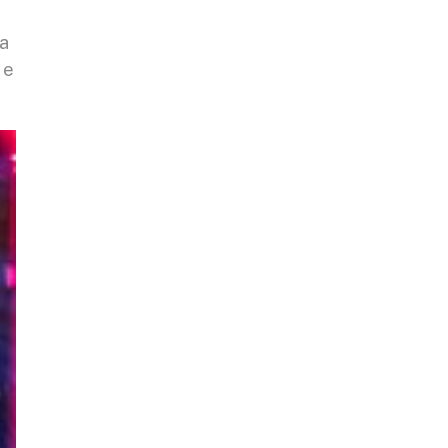
ha
 e