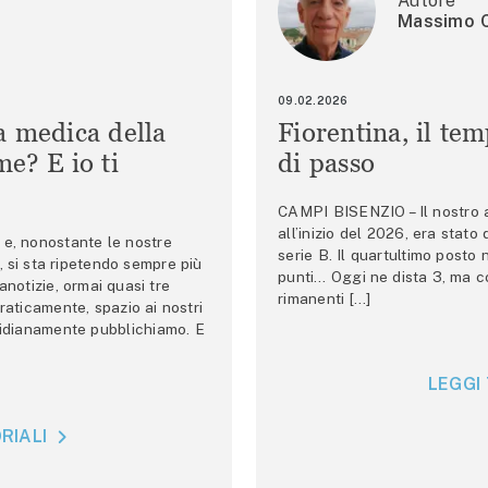
Autore
Massimo C
09.02.2026
a medica della
Fiorentina, il te
e? E io ti
di passo
CAMPI BISENZIO – Il nostro au
all’inizio del 2026, era stato
e, nonostante le nostre
serie B. Il quartultimo posto
 si sta ripetendo sempre più
punti… Oggi ne dista 3, ma co
anotizie, ormai quasi tre
rimanenti […]
raticamente, spazio ai nostri
tidianamente pubblichiamo. E
LEGGI 
RIALI