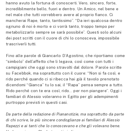
hanno avuto la fortuna di conoscerti. Vero, sincero, forte,
incredibilmente bello, fuori e dentro. Un Amico, nel bene e
nel male che tutti vorrebbero avere al proprio fianco. Ci
mancherai Rape, tanto, tantissimo”. “Da ieri qualcosa dentro
ognuno di noi è morto e ci vorrà tanto, troppo tempo per
metabolizzarlo sempre se sarà possibile”. Questi solo alcuni
dei post scritti con il cuore di chi lo conosceva, impossibile
trascriverli tutti.
Fino alle parole di Giancarlo D’Agostino, che riportiamo come
“simbolo” dell’affetto che li legava, così come con tutti i
campigiani che oggi sono stravolti dal dolore. Parole scritte
su Facebbok, ma soprattutto con il cuore: “Non si fa così, e
rido perché quando ci si ribecca hai già il tavolo prenotato
dicendomi “Gianca” tu lo sai, iI “Rapa” pensa sempre a tutto.
Rido perché con te era così, rido… per non piangere”. Oggi i
familiari di Alessio voleranno in Egitto per gli adempimenti
purtroppo previsti in questi casi.
Da parte della redazione di Piananotizie, ma soprattutto da parte
di chi scrive, le più sincere condoglianze ai familiari di Alessio
Rapezzi e ai tanti che lo conoscevano e che gli volevano bene.