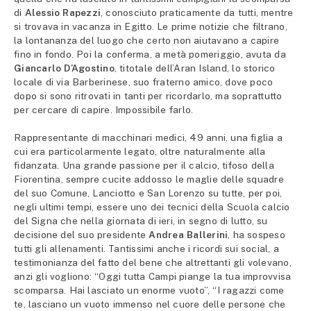
di
Alessio Rapezzi
, conosciuto praticamente da tutti, mentre
si trovava in vacanza in Egitto. Le prime notizie che filtrano,
la lontananza del luogo che certo non aiutavano a capire
fino in fondo. Poi la conferma, a metà pomeriggio, avuta da
Giancarlo D’Agostino
, titotale dell’Aran Island, lo storico
locale di via Barberinese, suo fraterno amico, dove poco
dopo si sono ritrovati in tanti per ricordarlo, ma soprattutto
per cercare di capire. Impossibile farlo.
Rappresentante di macchinari medici, 49 anni, una figlia a
cui era particolarmente legato, oltre naturalmente alla
fidanzata. Una grande passione per il calcio, tifoso della
Fiorentina, sempre cucite addosso le maglie delle squadre
del suo Comune, Lanciotto e San Lorenzo su tutte, per poi,
negli ultimi tempi, essere uno dei tecnici della Scuola calcio
del Signa che nella giornata di ieri, in segno di lutto, su
decisione del suo presidente
Andrea Ballerini
, ha sospeso
tutti gli allenamenti. Tantissimi anche i ricordi sui social, a
testimonianza del fatto del bene che altrettanti gli volevano,
anzi gli vogliono: “Oggi tutta Campi piange la tua improvvisa
scomparsa. Hai lasciato un enorme vuoto”, “I ragazzi come
te, lasciano un vuoto immenso nel cuore delle persone che