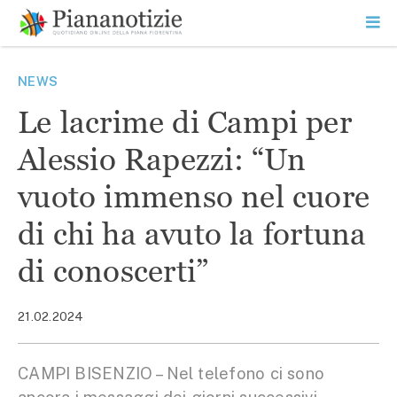
Vai
la
SEARCH
ME
contenuto
PR
Piana Notizie
Le notizie della Piana
NEWS
Le lacrime di Campi per
Alessio Rapezzi: “Un
vuoto immenso nel cuore
di chi ha avuto la fortuna
di conoscerti”
21.02.2024
CAMPI BISENZIO – Nel telefono ci sono