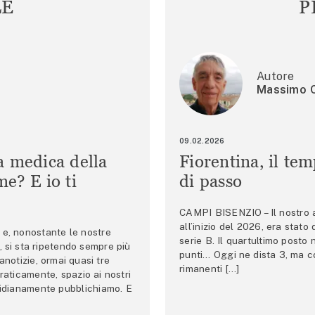
LE
P
Autore
Massimo C
09.02.2026
a medica della
Fiorentina, il te
e? E io ti
di passo
CAMPI BISENZIO – Il nostro au
all’inizio del 2026, era stato
e, nonostante le nostre
serie B. Il quartultimo posto
 si sta ripetendo sempre più
punti… Oggi ne dista 3, ma co
anotizie, ormai quasi tre
rimanenti […]
raticamente, spazio ai nostri
tidianamente pubblichiamo. E