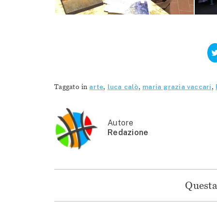
Taggato in
arte
,
luca calò
,
maria grazia vaccari
,
Autore
Redazione
Questa 