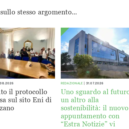
i sullo stesso argomento...
.08.2026
REDAZIONALE
31.07.2026
to il protocollo
Uno sguardo al futuro
sa sul sito Eni di
un altro alla
zano
sostenibilità: il nuovo
appuntamento con
“Estra Notizie” vi