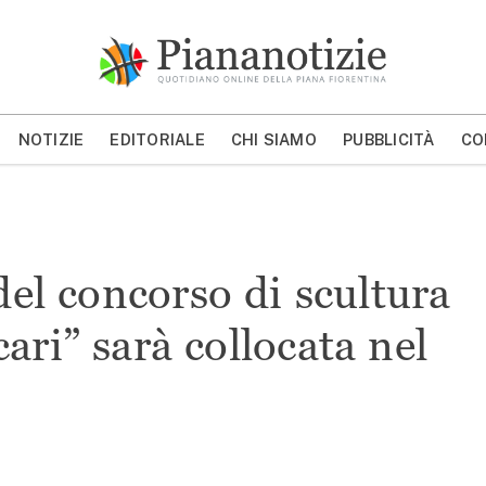
Piana Notizie
Le notizie della Piana
NOTIZIE
EDITORIALE
CHI SIAMO
PUBBLICITÀ
CO
MOSTRA/NASCONDI CERCA
del concorso di scultura
ari” sarà collocata nel