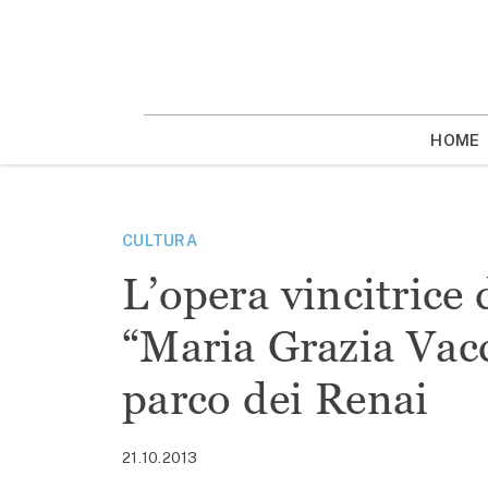
Vai
la
contenuto
HOME
CULTURA
L’opera vincitrice 
“Maria Grazia Vacc
parco dei Renai
21.10.2013