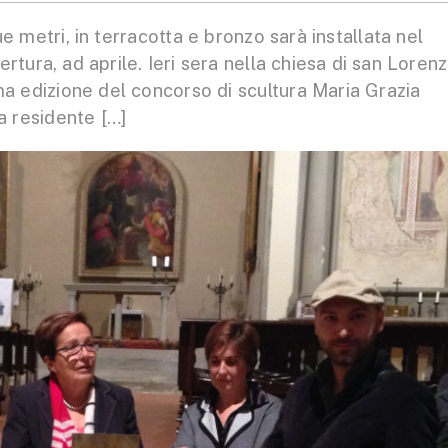
 metri, in terracotta e bronzo sarà installata nel
rtura, ad aprile. Ieri sera nella chiesa di san Loren
ima edizione del concorso di scultura Maria Grazia
a residente […]