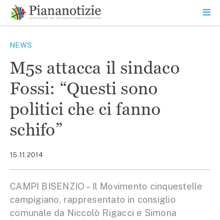
Vai
la
SEARCH
ME
contenuto
PR
Piana Notizie
Le notizie della Piana
NEWS
M5s attacca il sindaco
Fossi: “Questi sono
politici che ci fanno
schifo”
15.11.2014
CAMPI BISENZIO – Il Movimento cinquestelle
campigiano, rappresentato in consiglio
comunale da Niccolò Rigacci e Simona