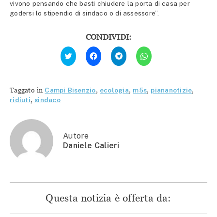
vivono pensando che basti chiudere la porta di casa per
godersi lo stipendio di sindaco o di assessore”.
CONDIVIDI:
Fai
Fai
Fai
Fai
clic
clic
clic
clic
qui
per
per
per
per
condividere
condividere
condividere
condividere
su
su
su
su
Facebook
Telegram
WhatsApp
Twitter
(Si
(Si
(Si
Taggato in
Campi Bisenzio
,
ecologia
,
m5s
,
piananotizie
,
(Si
apre
apre
apre
apre
in
in
in
ridiuti
,
sindaco
in
una
una
una
una
nuova
nuova
nuova
nuova
finestra)
finestra)
finestra)
finestra)
Autore
Daniele Calieri
Questa notizia è offerta da: