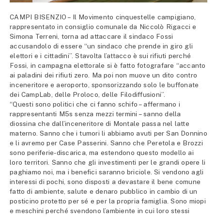
CAMPI BISENZIO – Il Movimento cinquestelle campigiano,
rappresentato in consiglio comunale da Niccolò Rigacci e
Simona Terreni, torna ad attaccare il sindaco Fossi
accusandolo di essere “un sindaco che prende in giro gli
elettori e i cittadini”. Stavolta l’attacco è sui rifiuti perché
Fossi, in campagna elettorale si è fatto fotografare “accanto
ai paladini dei rifiuti zero. Ma poi non muove un dito contro
inceneritore e aeroporto, sponsorizzando solo le buffonate
dei CampLab, delle Proloco, delle Filodiffusioni”.
“Questi sono politici che ci fanno schifo – affermano i
rappresentanti M5s senza mezzi termini – sanno della
diossina che dall’inceneritore di Montale passa nel latte
materno. Sanno che i tumori li abbiamo avuti per San Donnino
e li avremo per Case Passerini. Sanno che Peretola e Brozzi
sono periferie-discarica, ma estendono questo modello ai
loro territori. Sanno che gli investimenti per le grandi opere li
paghiamo noi, ma i benefici saranno briciole. Si vendono agli
interessi di pochi, sono disposti a devastare il bene comune
fatto di ambiente, salute e denaro pubblico in cambio di un
posticino protetto per sé e per la propria famiglia. Sono miopi
e meschini perché svendono l’ambiente in cui loro stessi