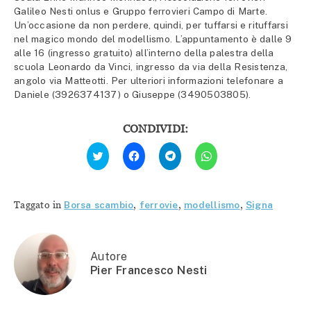
Galileo Nesti onlus e Gruppo ferrovieri Campo di Marte.
Un’occasione da non perdere, quindi, per tuffarsi e rituffarsi
nel magico mondo del modellismo. L’appuntamento è dalle 9
alle 16 (ingresso gratuito) all’interno della palestra della
scuola Leonardo da Vinci, ingresso da via della Resistenza,
angolo via Matteotti. Per ulteriori informazioni telefonare a
Daniele (3926374137) o Giuseppe (3490503805).
CONDIVIDI:
Fai
Fai
Fai
Fai
clic
clic
clic
clic
qui
per
per
per
per
condividere
condividere
condividere
condividere
su
su
su
su
Facebook
Telegram
WhatsApp
Twitter
(Si
(Si
(Si
Taggato in
Borsa scambio
,
ferrovie
,
modellismo
,
Signa
(Si
apre
apre
apre
apre
in
in
in
in
una
una
una
una
nuova
nuova
nuova
nuova
finestra)
finestra)
finestra)
finestra)
Autore
Pier Francesco Nesti