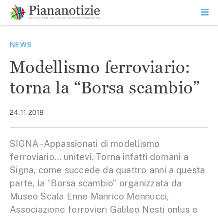
Vai
la
SEARCH
ME
contenuto
PR
Piana Notizie
Le notizie della Piana
NEWS
Modellismo ferroviario:
torna la “Borsa scambio”
24.11.2018
SIGNA -Appassionati di modellismo
ferroviario… unitevi. Torna infatti domani a
Signa, come succede da quattro anni a questa
parte, la “Borsa scambio” organizzata da
Museo Scala Enne Manrico Mennucci,
Associazione ferrovieri Galileo Nesti onlus e