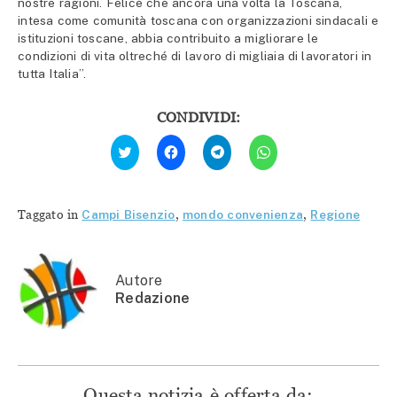
nostre ragioni. Felice che ancora una volta la Toscana,
intesa come comunità toscana con organizzazioni sindacali e
istituzioni toscane, abbia contribuito a migliorare le
condizioni di vita oltreché di lavoro di migliaia di lavoratori in
tutta Italia”.
CONDIVIDI:
Fai
Fai
Fai
Fai
clic
clic
clic
clic
qui
per
per
per
per
condividere
condividere
condividere
condividere
su
su
su
su
Facebook
Telegram
WhatsApp
Twitter
(Si
(Si
(Si
Taggato in
Campi Bisenzio
,
mondo convenienza
,
Regione
(Si
apre
apre
apre
apre
in
in
in
in
una
una
una
una
nuova
nuova
nuova
nuova
finestra)
finestra)
finestra)
finestra)
Autore
Redazione
Questa notizia è offerta da: