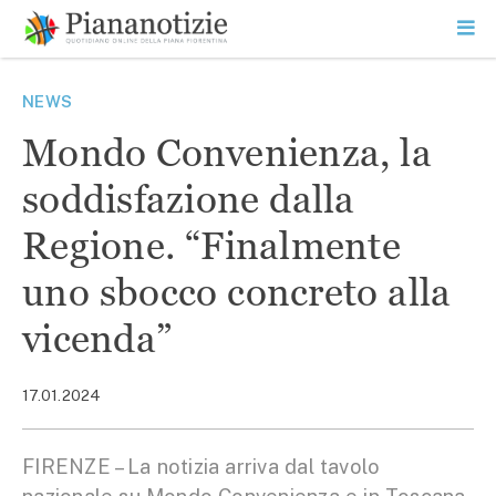
Vai
la
SEARCH
ME
contenuto
PR
Piana Notizie
Le notizie della Piana
NEWS
Mondo Convenienza, la
soddisfazione dalla
Regione. “Finalmente
uno sbocco concreto alla
vicenda”
17.01.2024
FIRENZE – La notizia arriva dal tavolo