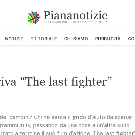
Piana Notizie
Le notizie della Piana
NOTIZIE
EDITORIALE
CHI SIAMO
PUBBLICITÀ
CO
MOSTRA/NASCONDI CERCA
va “The last fighter”
i bambini? Chi ne sente il grido d’aiuto da scenari 
ogrammi in tv, passando da una cosa a un’altra sullo
to a termine il suo film d’azione ‘The last fighter’