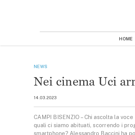
Vai
la
contenuto
HOME
NEWS
Nei cinema Uci arri
14.03.2023
CAMPI BISENZIO – Chi ascolta la voce de
quali ci siamo abituati, scorrendo i pr
smartphone? Alessandro Baccini ha porta