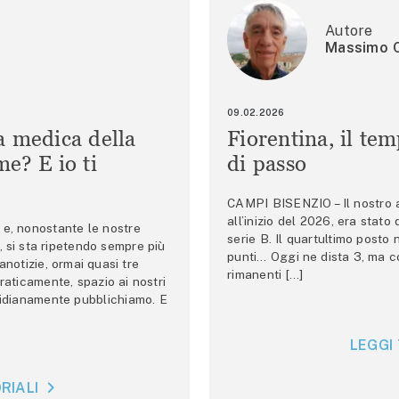
Autore
Massimo C
09.02.2026
a medica della
Fiorentina, il te
e? E io ti
di passo
CAMPI BISENZIO – Il nostro au
all’inizio del 2026, era stato
e, nonostante le nostre
serie B. Il quartultimo posto
 si sta ripetendo sempre più
punti… Oggi ne dista 3, ma co
anotizie, ormai quasi tre
rimanenti […]
raticamente, spazio ai nostri
tidianamente pubblichiamo. E
LEGGI 
RIALI