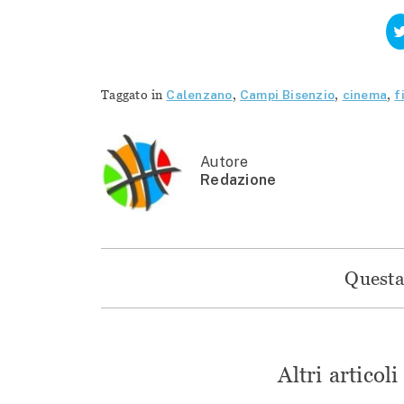
Taggato in
Calenzano
,
Campi Bisenzio
,
cinema
,
f
Autore
Redazione
Questa 
Altri articol