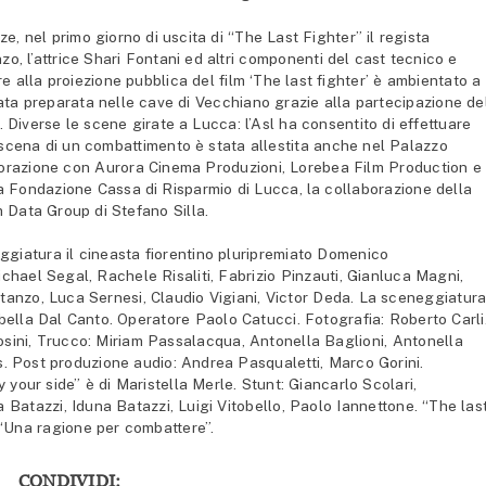
e, nel primo giorno di uscita di “The Last Fighter” il regista
o, l’attrice Shari Fontani ed altri componenti del cast tecnico e
re alla proiezione pubblica del film ‘The last fighter’ è ambientato a
tata preparata nelle cave di Vecchiano grazie alla partecipazione de
Diverse le scene girate a Lucca: l’Asl ha consentito di effettuare
a scena di un combattimento è stata allestita anche nel Palazzo
laborazione con Aurora Cinema Produzioni, Lorebea Film Production e
 Fondazione Cassa di Risparmio di Lucca, la collaborazione della
 Data Group di Stefano Silla.
eggiatura il cineasta fiorentino pluripremiato Domenico
chael Segal, Rachele Risaliti, Fabrizio Pinzauti, Gianluca Magni,
tanzo, Luca Sernesi, Claudio Vigiani, Victor Deda. La sceneggiatura
ella Dal Canto. Operatore Paolo Catucci. Fotografia: Roberto Carli
sini, Trucco: Miriam Passalacqua, Antonella Baglioni, Antonella
s. Post produzione audio: Andrea Pasqualetti, Marco Gorini.
your side” è di Maristella Merle. Stunt: Giancarlo Scolari,
 Batazzi, Iduna Batazzi, Luigi Vitobello, Paolo Iannettone. “The las
m “Una ragione per combattere”.
CONDIVIDI: