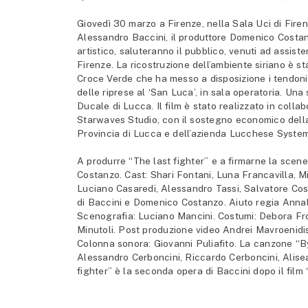
Giovedì 30 marzo a Firenze, nella Sala Uci di Firenz
Alessandro Baccini, il produttore Domenico Costanz
artistico, saluteranno il pubblico, venuti ad assiste
Firenze. La ricostruzione dell’ambiente siriano è s
Croce Verde che ha messo a disposizione i tendoni. 
delle riprese al ‘San Luca’, in sala operatoria. Un
Ducale di Lucca. Il film è stato realizzato in col
Starwaves Studio, con il sostegno economico della
Provincia di Lucca e dell’azienda Lucchese System
A produrre “The last fighter” e a firmarne la scen
Costanzo. Cast: Shari Fontani, Luna Francavilla, Mi
Luciano Casaredi, Alessandro Tassi, Salvatore Cos
di Baccini e Domenico Costanzo. Aiuto regia Annab
Scenografia: Luciano Mancini. Costumi: Debora Fro
Minutoli. Post produzione video Andrei Mavroenidi
Colonna sonora: Giovanni Puliafito. La canzone “By 
Alessandro Cerboncini, Riccardo Cerboncini, Alisea
fighter” è la seconda opera di Baccini dopo il fil