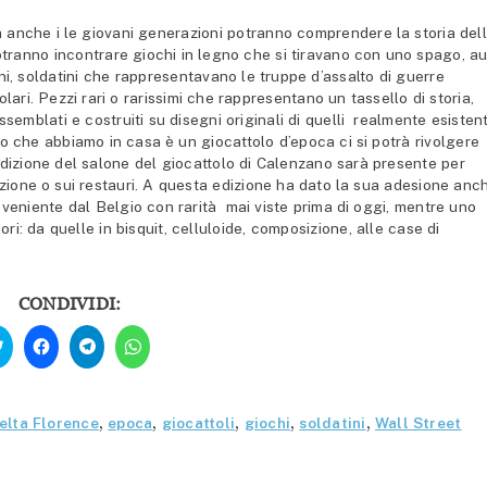
ca anche i le giovani generazioni potranno comprendere la storia del
i potranno incontrare giochi in legno che si tiravano con uno spago, a
i, soldatini che rappresentavano le truppe d’assalto di guerre
lari. Pezzi rari o rarissimi che rappresentano un tassello di storia,
assemblati e costruiti su disegni originali di quelli realmente esistent
ato che abbiamo in casa è un giocattolo d’epoca ci si potrà rivolgere
edizione del salone del giocattolo di Calenzano sarà presente per
azione o sui restauri. A questa edizione ha dato la sua adesione anc
roveniente dal Belgio con rarità mai viste prima di oggi, mentre uno
ri: da quelle in bisquit, celluloide, composizione, alle case di
CONDIVIDI:
Fai
Fai
Fai
Fai
clic
clic
clic
clic
qui
per
per
per
per
condividere
condividere
condividere
condividere
su
su
su
su
Facebook
Telegram
WhatsApp
Twitter
(Si
(Si
(Si
elta Florence
,
epoca
,
giocattoli
,
giochi
,
soldatini
,
Wall Street
(Si
apre
apre
apre
apre
in
in
in
in
una
una
una
una
nuova
nuova
nuova