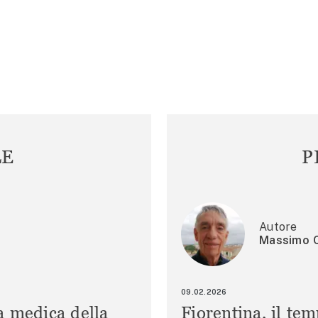
LE
P
Autore
Massimo C
09.02.2026
a medica della
Fiorentina, il te