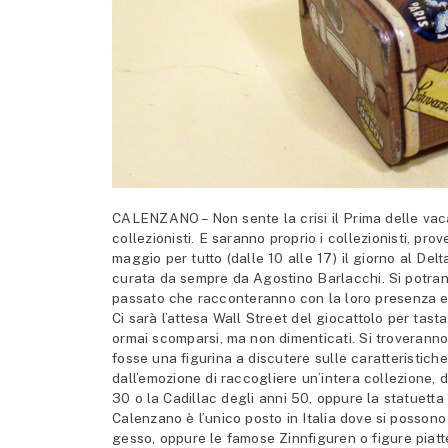
CALENZANO – Non sente la crisi il Prima delle vac
collezionisti. E saranno proprio i collezionisti, prov
maggio per tutto (dalle 10 alle 17) il giorno al De
curata da sempre da Agostino Barlacchi. Si potrann
passato che racconteranno con la loro presenza 
Ci sarà l’attesa Wall Street del giocattolo per tasta
ormai scomparsi, ma non dimenticati. Si troveran
fosse una figurina a discutere sulle caratteristich
dall’emozione di raccogliere un’intera collezione, d
30 o la Cadillac degli anni 50, oppure la statuett
Calenzano è l’unico posto in Italia dove si possono 
gesso, oppure le famose Zinnfiguren o figure piatt