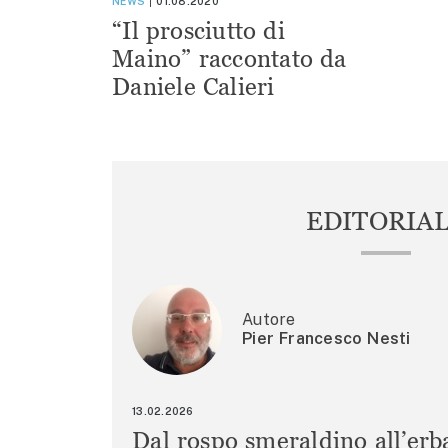
NEWS
01.08.2020
“Il prosciutto di
Maino” raccontato da
Daniele Calieri
EDITORIA
Autore
Pier Francesco Nesti
13.02.2026
Dal rospo smeraldino all’erb