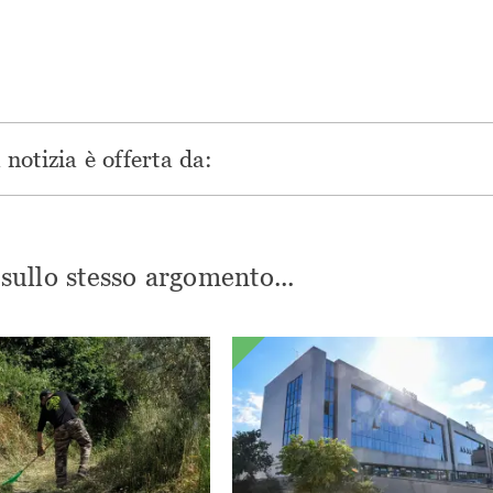
nuova
finestra)
finestra)
finestra)
finestra)
notizia è offerta da:
i sullo stesso argomento...