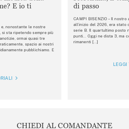
e? E io ti
di passo
CAMPI BISENZIO – Il nostro au
all’inizio del 2026, era stato
e, nonostante le nostre
serie B. Il quartultimo posto
 si sta ripetendo sempre più
punti… Oggi ne dista 3, ma co
anotizie, ormai quasi tre
rimanenti […]
raticamente, spazio ai nostri
tidianamente pubblichiamo. E
LEGGI 
RIALI
CHIEDI AL COMANDANTE