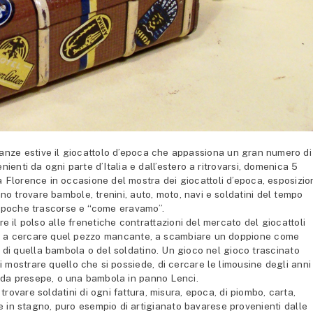
anze estive il giocattolo d’epoca che appassiona un gran numero di
enienti da ogni parte d’Italia e dall’estero a ritrovarsi, domenica 5
lta Florence in occasione del mostra dei giocattoli d’epoca, esposizio
o trovare bambole, trenini, auto, moto, navi e soldatini del tempo
epoche trascorse e “come eravamo”.
re il polso alle frenetiche contrattazioni del mercato del giocattoli
no a cercare quel pezzo mancante, a scambiare un doppione come
e di quella bambola o del soldatino. Un gioco nel gioco trascinato
i mostrare quello che si possiede, di cercare le limousine degli anni
a da presepe, o una bambola in panno Lenci.
trovare soldatini di ogni fattura, misura, epoca, di piombo, carta,
e in stagno, puro esempio di artigianato bavarese provenienti dalle