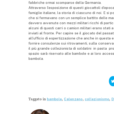
fabbriche ormai scomparse della Germania.
Attraverso l’esposizione di questi giocattoli d’epo
famiglie italiane, la storia di ciascuno di noi. E s
che si fermavano con un semplice battito delle man
davvero avvenute con mezzi militari ricchi di partico
alcuni di questi carri o camion militari erano stati 
inviati al fronte. Per capire se il giocato del pass
all’ufficio di espertizzazione che anche in questa 
fornire consulenze sui ritrovamenti, sulla conserv
il più grande collezionista di soldatini in pasta p
spazio sarà riservato alle bambole e ai loro accesso
bambola.
Taggato in
bambole
,
Calenzano
,
collezionismo
,
D