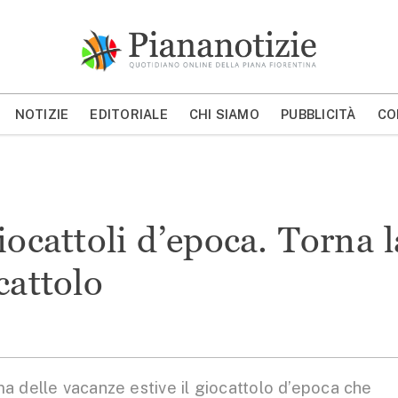
Piana Notizie
Le notizie della Piana
NOTIZIE
EDITORIALE
CHI SIAMO
PUBBLICITÀ
CO
MOSTRA/NASCONDI CERCA
giocattoli d’epoca. Torna l
cattolo
a delle vacanze estive il giocattolo d’epoca che