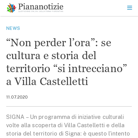
Vai
la
SEARCH
ME
contenuto
PR
Piana Notizie
Le notizie della Piana
NEWS
“Non perder l’ora”: se
cultura e storia del
territorio “si intrecciano”
a Villa Castelletti
11.07.2020
SIGNA – Un programma di iniziative culturali
volte alla scoperta di Villa Castelletti e della
storia del territorio di Signa: è questo l’intento