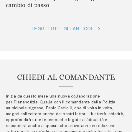
cambio di passo
LEGGI TUTTI GLI ARTICOLI
CHIEDI AL COMANDANTE
Inizia da questo mese una nuova collaborazione
per Piananotizie. Quella con il comandante della Polizia
municipale signese, Fabio Caciolli, che di volta in volta,
magari sollecitato anche dai nostri lettori, illustrerà, chiarirà,
approfondirà tutte le tematiche legate all’attualità e
risponderà anche ai quesiti che arriveranno in redazione.
Tutto questo in un’ottica di rinnovamento della testata – che