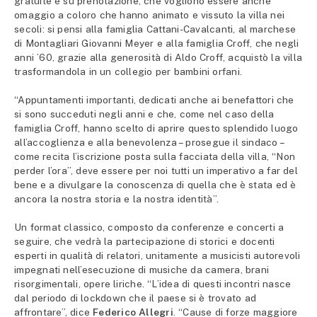
gratuite e su prenotazione, che vogliono essere anche
omaggio a coloro che hanno animato e vissuto la villa nei
secoli: si pensi alla famiglia Cattani-Cavalcanti, al marchese
di Montagliari Giovanni Meyer e alla famiglia Croff, che negli
anni ’60, grazie alla generosità di Aldo Croff, acquistò la villa
trasformandola in un collegio per bambini orfani.
“Appuntamenti importanti, dedicati anche ai benefattori che
si sono succeduti negli anni e che, come nel caso della
famiglia Croff, hanno scelto di aprire questo splendido luogo
all’accoglienza e alla benevolenza – prosegue il sindaco –
come recita l’iscrizione posta sulla facciata della villa, “Non
perder l’ora”, deve essere per noi tutti un imperativo a far del
bene e a divulgare la conoscenza di quella che è stata ed è
ancora la nostra storia e la nostra identità”.
Un format classico, composto da conferenze e concerti a
seguire, che vedrà la partecipazione di storici e docenti
esperti in qualità di relatori, unitamente a musicisti autorevoli
impegnati nell’esecuzione di musiche da camera, brani
risorgimentali, opere liriche. “L’idea di questi incontri nasce
dal periodo di lockdown che il paese si è trovato ad
affrontare”, dice
Federico Allegri
. “Cause di forze maggiore