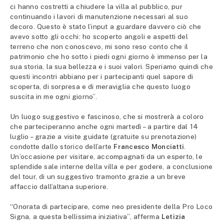
ci hanno costretti a chiudere la villa al pubblico, pur
continuando i lavori di manutenzione necessari al suo
decoro. Questo è stato l’input a guardare davvero ciò che
avevo sotto gli occhi: ho scoperto angoli e aspetti del
terreno che non conoscevo, mi sono reso conto che il
patrimonio che ho sotto i piedi ogni giorno è immenso per la
sua storia, la sua bellezza e i suoi valori. Speriamo quindi che
questi incontri abbiano per i partecipanti quel sapore di
scoperta, di sorpresa e di meraviglia che questo luogo
suscita in me ogni giorno”.
Un luogo suggestivo e fascinoso, che si mostrerà a coloro
che parteciperanno anche ogni martedì – a partire dal 14
luglio – grazie a visite guidate (gratuite su prenotazione)
condotte dallo storico dell’arte
Francesco Monciatti
.
Un’occasione per visitare, accompagnati da un esperto, le
splendide sale interne della villa e per godere, a conclusione
del tour, di un suggestivo tramonto grazie a un breve
affaccio dall’altana superiore.
“Onorata di partecipare, come neo presidente della Pro Loco
Signa, a questa bellissima iniziativa”, afferma
Letizia