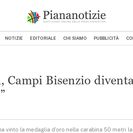
Piana Notizie
Le notizie della Piana
NOTIZIE
EDITORIALE
CHI SIAMO
PUBBLICITÀ
CO
MOSTRA/NASCONDI CERCA
, Campi Bisenzio divent
”
 vinto la medaglia d’oro nella carabina 50 metri la