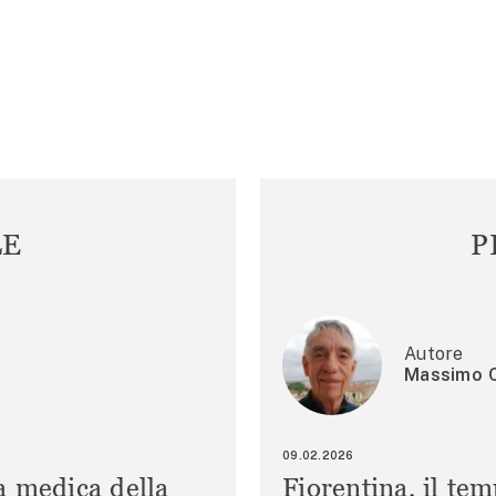
LE
P
Autore
Massimo C
09.02.2026
a medica della
Fiorentina, il te