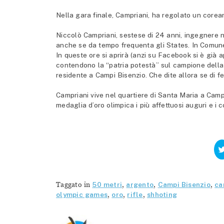
Nella gara finale, Campriani, ha regolato un corea
Niccolò Campriani, sestese di 24 anni, ingegnere n
anche se da tempo frequenta gli States. In Comune
In queste ore si aprirà (anzi su Facebook si è già a
contendono la “patria potestà” sul campione della 
residente a Campi Bisenzio. Che dite allora se di f
Campriani vive nel quartiere di Santa Maria a Campi
medaglia d’oro olimpica i più affettuosi auguri e i c
Taggato in
50 metri
,
argento
,
Campi Bisenzio
,
ca
olympic games
,
oro
,
rifle
,
shhoting