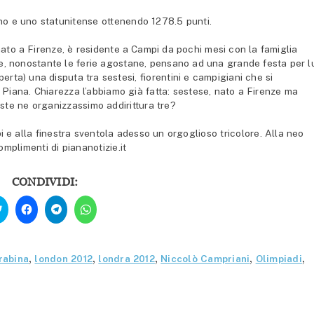
no e uno statunitense ottenendo 1278.5 punti.
ato a Firenze, è residente a Campi da pochi mesi con la famiglia
, nonostante le ferie agostane, pensano ad una grande festa per lu
perta) una disputa tra sestesi, fiorentini e campigiani che si
Piana. Chiarezza l’abbiamo già fatta: sestese, nato a Firenze ma
este ne organizzassimo addirittura tre?
 e alla finestra sventola adesso un orgoglioso tricolore. Alla neo
omplimenti di piananotizie.it
CONDIVIDI:
Fai
Fai
Fai
Fai
clic
clic
clic
clic
qui
per
per
per
per
condividere
condividere
condividere
condividere
su
su
su
su
Facebook
Telegram
WhatsApp
Twitter
(Si
(Si
(Si
rabina
,
london 2012
,
londra 2012
,
Niccolò Campriani
,
Olimpiadi
,
(Si
apre
apre
apre
apre
in
in
in
in
una
una
una
una
nuova
nuova
nuova
nuova
finestra)
finestra)
finestra)
finestra)