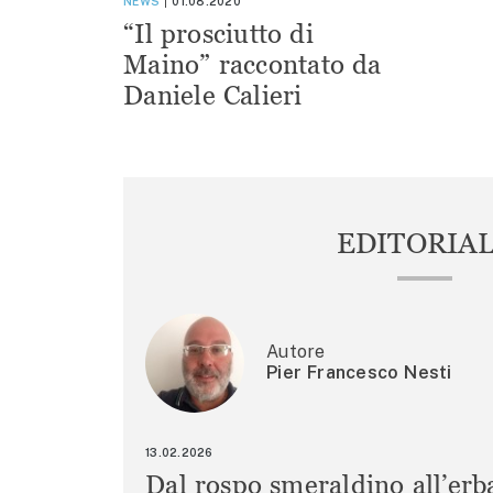
NEWS
01.08.2020
“Il prosciutto di
Maino” raccontato da
Daniele Calieri
EDITORIA
Autore
Pier Francesco Nesti
13.02.2026
Dal rospo smeraldino all’erb