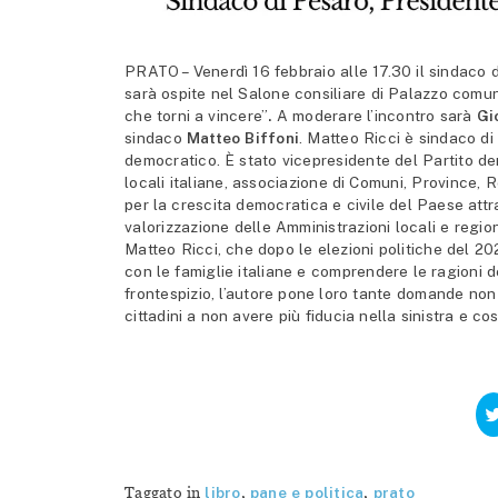
PRATO – Venerdì 16 febbraio alle 17.30 il sindaco d
sarà ospite nel Salone consiliare di Palazzo comuna
che torni a vincere”
.
A moderare l’incontro sarà
Gi
sindaco
Matteo Biffoni
. Matteo Ricci è sindaco di
democratico. È stato vicepresidente del Partito de
locali italiane, associazione di Comuni, Province,
per la crescita democratica e civile del Paese att
valorizzazione delle Amministrazioni locali e region
Matteo Ricci, che dopo le elezioni politiche del 202
con le famiglie italiane e comprendere le ragioni d
frontespizio, l’autore pone loro tante domande non 
cittadini a non avere più fiducia nella sinistra e c
Taggato in
libro
,
pane e politica
,
prato