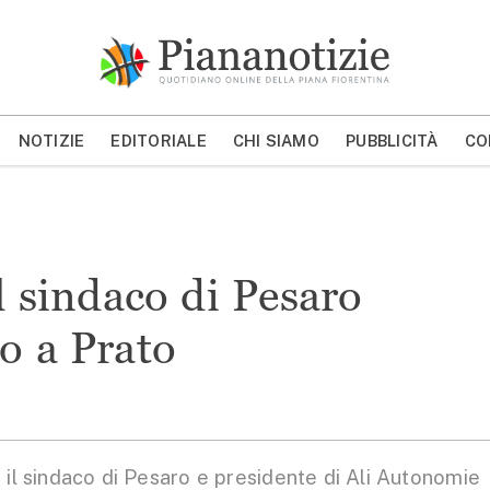
Piana Notizie
Le notizie della Piana
NOTIZIE
EDITORIALE
CHI SIAMO
PUBBLICITÀ
CO
MOSTRA/NASCONDI CERCA
il sindaco di Pesaro
ro a Prato
 il sindaco di Pesaro e presidente di Ali Autonomie