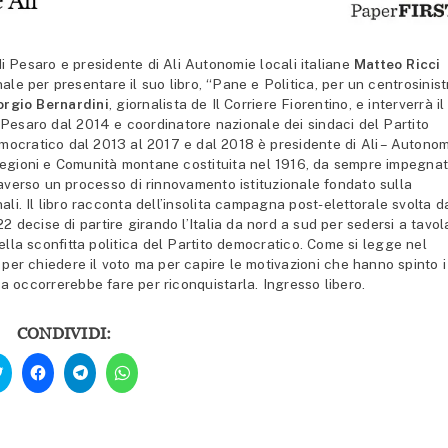
i Pesaro e presidente di Ali Autonomie locali italiane
Matteo Ricci
le per presentare il suo libro, “Pane e Politica, per un centrosinist
orgio Bernardini
, giornalista de Il Corriere Fiorentino, e interverrà il
 Pesaro dal 2014 e coordinatore nazionale dei sindaci del Partito
mocratico dal 2013 al 2017 e dal 2018 è presidente di Ali – Autono
 Regioni e Comunità montane costituita nel 1916, da sempre impegna
raverso un processo di rinnovamento istituzionale fondato sulla
ali. Il libro racconta dell’insolita campagna post-elettorale svolta d
2 decise di partire girando l’Italia da nord a sud per sedersi a tavol
ella sconfitta politica del Partito democratico. Come si legge nel
per chiedere il voto ma per capire le motivazioni che hanno spinto i
osa occorrerebbe fare per riconquistarla. Ingresso libero.
CONDIVIDI:
Fai
Fai
Fai
Fai
clic
clic
clic
clic
qui
per
per
per
per
condividere
condividere
condividere
condividere
su
su
su
su
Facebook
Telegram
WhatsApp
Twitter
(Si
(Si
(Si