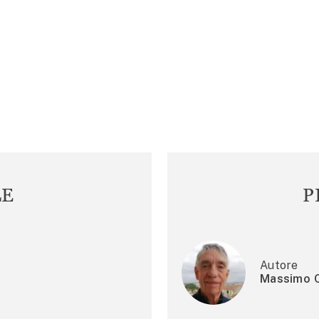
LE
P
Autore
Massimo C