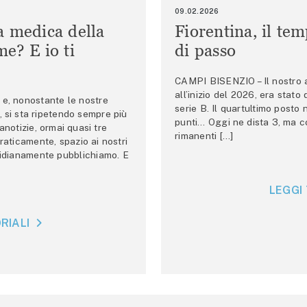
09.02.2026
a medica della
Fiorentina, il te
e? E io ti
di passo
CAMPI BISENZIO – Il nostro au
all’inizio del 2026, era stato
e, nonostante le nostre
serie B. Il quartultimo posto
 si sta ripetendo sempre più
punti… Oggi ne dista 3, ma co
anotizie, ormai quasi tre
rimanenti […]
raticamente, spazio ai nostri
tidianamente pubblichiamo. E
LEGGI 
RIALI