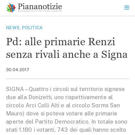
Vai
la
SEARCH
ME
contenuto
PR
Piana Notizie
Le notizie della Piana
NEWS
,
POLITICA
Pd: alle primarie Renzi
senza rivali anche a Signa
30.04.2017
SIGNA – Quattro i circoli sul territorio signese
due alla Donizetti, uno rispettivamente al
circolo Arci Colli Alti e al circolo Sorms San
Mauro) dove si poteva votare alle primarie
aperte del Partito Democratico. In totale sono
stati 1.180 i votanti, 743 dei quali hanno scelto