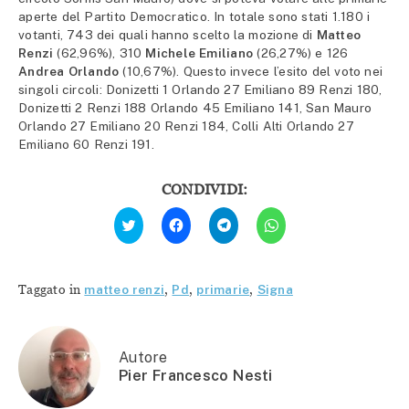
aperte del Partito Democratico. In totale sono stati 1.180 i
votanti, 743 dei quali hanno scelto la mozione di
Matteo
Renzi
(62,96%), 310
Michele Emiliano
(26,27%) e 126
Andrea Orlando
(10,67%). Questo invece l’esito del voto nei
singoli circoli: Donizetti 1 Orlando 27 Emiliano 89 Renzi 180,
Donizetti 2 Renzi 188 Orlando 45 Emiliano 141, San Mauro
Orlando 27 Emiliano 20 Renzi 184, Colli Alti Orlando 27
Emiliano 60 Renzi 191.
CONDIVIDI:
Fai
Fai
Fai
Fai
clic
clic
clic
clic
qui
per
per
per
per
condividere
condividere
condividere
condividere
su
su
su
su
Facebook
Telegram
WhatsApp
Twitter
(Si
(Si
(Si
Taggato in
matteo renzi
,
Pd
,
primarie
,
Signa
(Si
apre
apre
apre
apre
in
in
in
in
una
una
una
una
nuova
nuova
nuova
nuova
finestra)
finestra)
finestra)
finestra)
Autore
Pier Francesco Nesti