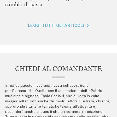
cambio di passo
LEGGI TUTTI GLI ARTICOLI
CHIEDI AL COMANDANTE
Inizia da questo mese una nuova collaborazione
per Piananotizie. Quella con il comandante della Polizia
municipale signese, Fabio Caciolli, che di volta in volta,
magari sollecitato anche dai nostri lettori, illustrerà, chiarirà,
approfondirà tutte le tematiche legate all’attualità e
risponderà anche ai quesiti che arriveranno in redazione.
Tutto questo in un’ottica di rinnovamento della testata – che