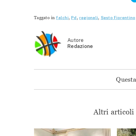
Taggato in
falchi
,
Pd
,
regionali
,
Sesto Fiorentino
Autore
Redazione
Questa 
Altri articol