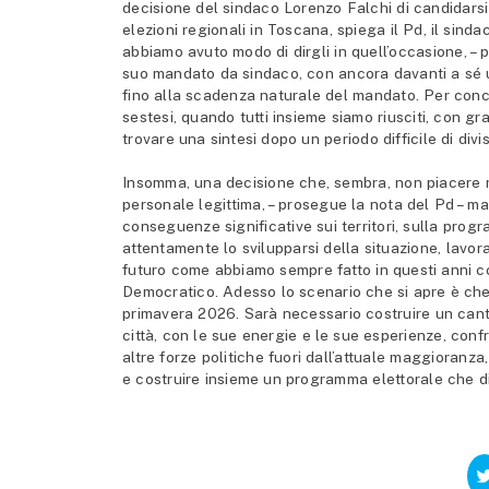
decisione del sindaco Lorenzo Falchi di candidarsi 
elezioni regionali in Toscana, spiega il Pd, il sin
abbiamo avuto modo di dirgli in quell’occasione, –
suo mandato da sindaco, con ancora davanti a sé 
fino alla scadenza naturale del mandato. Per conc
sestesi, quando tutti insieme siamo riusciti, con g
trovare una sintesi dopo un periodo difficile di divis
Insomma, una decisione che, sembra, non piacere m
personale legittima, – prosegue la nota del Pd – m
conseguenze significative sui territori, sulla prog
attentamente lo svilupparsi della situazione, lavora
futuro come abbiamo sempre fatto in questi anni con 
Democratico. Adesso lo scenario che si apre è che 
primavera 2026. Sarà necessario costruire un canti
città, con le sue energie e le sue esperienze, con
altre forze politiche fuori dall’attuale maggioranza
e costruire insieme un programma elettorale che dis