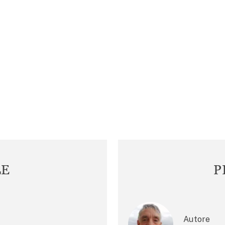
LE
P
Autore