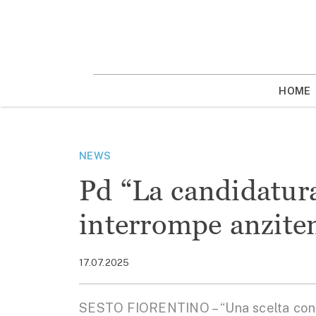
Vai
la
contenuto
HOME
NEWS
Pd “La candidatura 
interrompe anzite
17.07.2025
SESTO FIORENTINO – “Una scelta con un