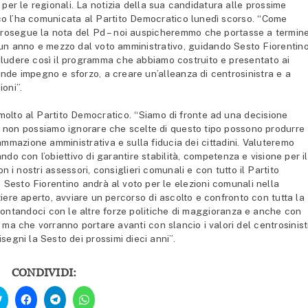
per le regionali. La notizia della sua candidatura alle prossime
daco l’ha comunicata al Partito Democratico lunedì scorso. “Come
 prosegue la nota del Pd – noi auspicheremmo che portasse a termine
un anno e mezzo dal voto amministrativo, guidando Sesto Fiorentin
ludere così il programma che abbiamo costruito e presentato ai
rande impegno e sforzo, a creare un’alleanza di centrosinistra e a
ioni”.
olto al Partito Democratico. “Siamo di fronte ad una decisione
a non possiamo ignorare che scelte di questo tipo possono produrre
rammazione amministrativa e sulla fiducia dei cittadini. Valuteremo
ndo con l’obiettivo di garantire stabilità, competenza e visione per il
i nostri assessori, consiglieri comunali e con tutto il Partito
Sesto Fiorentino andrà al voto per le elezioni comunali nella
ere aperto, avviare un percorso di ascolto e confronto con tutta la
frontandoci con le altre forze politiche di maggioranza e anche con
, ma che vorranno portare avanti con slancio i valori del centrosinist
egni la Sesto dei prossimi dieci anni”.
CONDIVIDI:
Fai
Fai
Fai
Fai
clic
clic
clic
clic