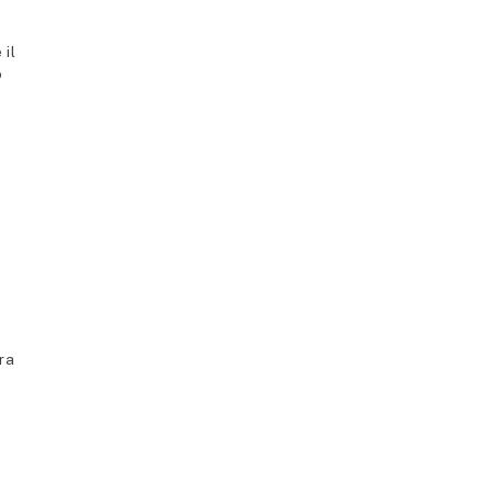
 il
o
ra