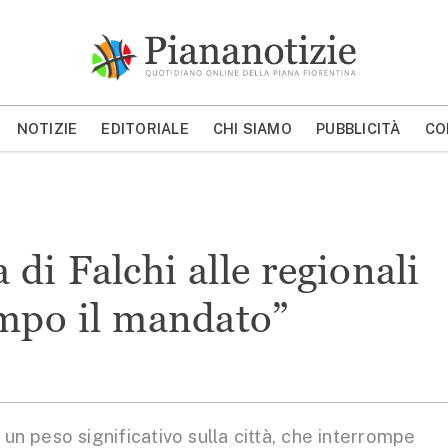
Piana Notizie
Le notizie della Piana
NOTIZIE
EDITORIALE
CHI SIAMO
PUBBLICITÀ
CO
MOSTRA/NASCONDI CERCA
di Falchi alle regionali
mpo il mandato”
 peso significativo sulla città, che interrompe