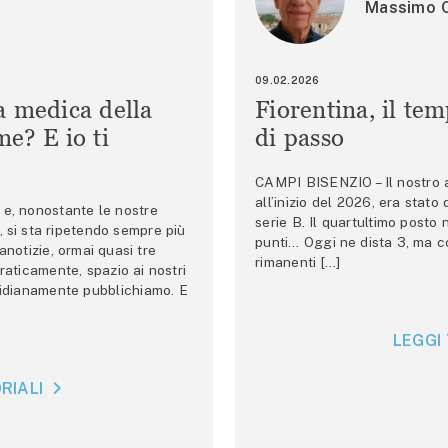
Massimo C
09.02.2026
a medica della
Fiorentina, il te
e? E io ti
di passo
CAMPI BISENZIO – Il nostro au
all’inizio del 2026, era stato
e, nonostante le nostre
serie B. Il quartultimo posto
 si sta ripetendo sempre più
punti… Oggi ne dista 3, ma co
anotizie, ormai quasi tre
rimanenti […]
raticamente, spazio ai nostri
tidianamente pubblichiamo. E
LEGGI 
RIALI