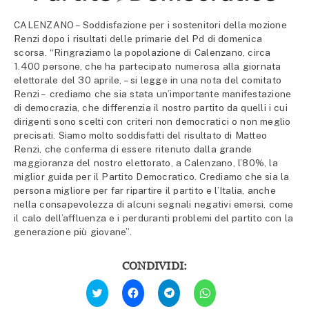
CALENZANO – Soddisfazione per i sostenitori della mozione
Renzi dopo i risultati delle primarie del Pd di domenica
scorsa. “Ringraziamo la popolazione di Calenzano, circa
1.400 persone, che ha partecipato numerosa alla giornata
elettorale del 30 aprile, – si legge in una nota del comitato
Renzi – crediamo che sia stata un’importante manifestazione
di democrazia, che differenzia il nostro partito da quelli i cui
dirigenti sono scelti con criteri non democratici o non meglio
precisati. Siamo molto soddisfatti del risultato di Matteo
Renzi, che conferma di essere ritenuto dalla grande
maggioranza del nostro elettorato, a Calenzano, l’80%, la
miglior guida per il Partito Democratico. Crediamo che sia la
persona migliore per far ripartire il partito e l’Italia, anche
nella consapevolezza di alcuni segnali negativi emersi, come
il calo dell’affluenza e i perduranti problemi del partito con la
generazione più giovane”.
CONDIVIDI:
Fai
Fai
Fai
Fai
clic
clic
clic
clic
qui
per
per
per