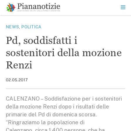
Vai
la
SEARCH
ME
contenuto
PR
Piana Notizie
Le notizie della Piana
NEWS
,
POLITICA
Pd, soddisfatti i
sostenitori della mozione
Renzi
02.05.2017
CALENZANO – Soddisfazione per i sostenitori
della mozione Renzi dopo i risultati delle
primarie del Pd di domenica scorsa.
“Ringraziamo la popolazione di
Calenzano, circa 1.400 persone, che ha