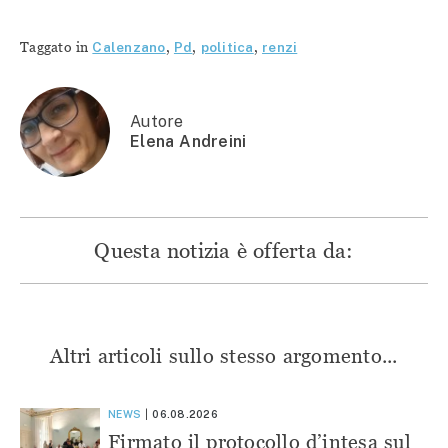
per
condividere
condividere
condividere
condividere
su
su
su
su
Facebook
Telegram
WhatsApp
Twitter
(Si
(Si
(Si
Taggato in
Calenzano
,
Pd
,
politica
,
renzi
(Si
apre
apre
apre
apre
in
in
in
in
una
una
una
una
nuova
nuova
nuova
nuova
finestra)
finestra)
finestra)
finestra)
Autore
Elena Andreini
Questa notizia è offerta da:
Altri articoli sullo stesso argomento...
NEWS
06.08.2026
Firmato il protocollo d’intesa sul