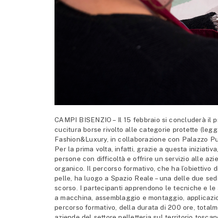
CAMPI BISENZIO – Il 15 febbraio si concluderà il p
cucitura borse rivolto alle categorie protette (leg
Fashion&Luxury, in collaborazione con Palazzo Pu
Per la prima volta, infatti, grazie a questa iniziati
persone con difficoltà e offrire un servizio alle az
organico. Il percorso formativo, che ha l’obiettivo 
pelle, ha luogo a Spazio Reale – una delle due sed
scorso. I partecipanti apprendono le tecniche e le 
a macchina, assemblaggio e montaggio, applicazione
percorso formativo, della durata di 200 ore, totalme
aziende del settore pelletteria sul territorio tosca