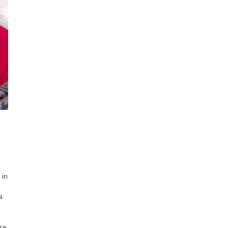
 in
a
are