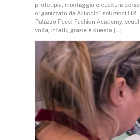
prototipia, montaggio e cucitura borse
organizzato da Articolo1 soluzioni HR,
Palazzo Pucci Fashion Academy, scuola
volta, infatti, grazie a questa […]