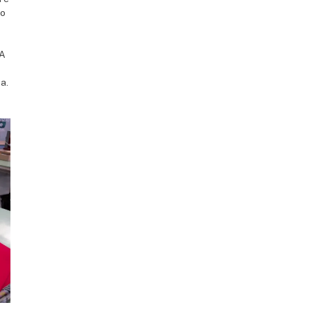
ro
e
 A
a.