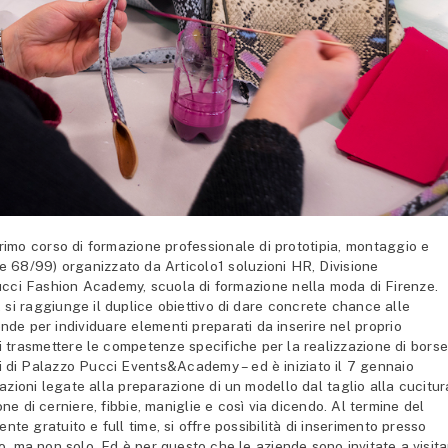
rimo corso di formazione professionale di prototipia, montaggio e
ge 68/99) organizzato da Articolo1 soluzioni HR, Divisione
cci Fashion Academy, scuola di formazione nella moda di Firenze.
va, si raggiunge il duplice obiettivo di dare concrete chance alle
iende per individuare elementi preparati da inserire nel proprio
di trasmettere le competenze specifiche per la realizzazione di borse
i di Palazzo Pucci Events&Academy – ed è iniziato il 7 gennaio
azioni legate alla preparazione di un modello dal taglio alla cucitur
 di cerniere, fibbie, maniglie e così via dicendo. Al termine del
nte gratuito e full time, si offre possibilità di inserimento presso
no, ma non solo. Ed è per questo che le aziende sono invitate a visit