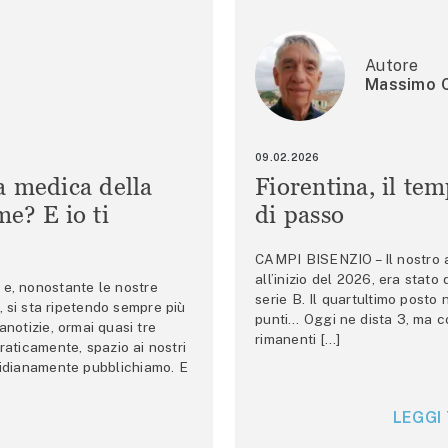
Autore
Massimo C
09.02.2026
a medica della
Fiorentina, il te
e? E io ti
di passo
CAMPI BISENZIO – Il nostro au
all’inizio del 2026, era stato
e, nonostante le nostre
serie B. Il quartultimo posto
 si sta ripetendo sempre più
punti… Oggi ne dista 3, ma co
anotizie, ormai quasi tre
rimanenti […]
raticamente, spazio ai nostri
tidianamente pubblichiamo. E
LEGGI 