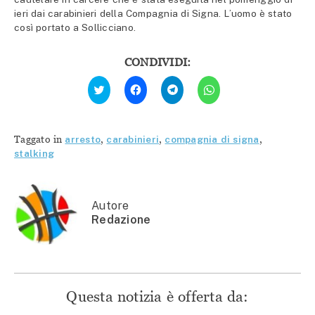
ieri dai carabinieri della Compagnia di Signa. L’uomo è stato
così portato a Sollicciano.
CONDIVIDI:
Fai
Fai
Fai
Fai
clic
clic
clic
clic
qui
per
per
per
per
condividere
condividere
condividere
condividere
su
su
su
su
Facebook
Telegram
WhatsApp
Twitter
(Si
(Si
(Si
Taggato in
arresto
,
carabinieri
,
compagnia di signa
,
(Si
apre
apre
apre
apre
in
in
in
stalking
in
una
una
una
una
nuova
nuova
nuova
nuova
finestra)
finestra)
finestra)
finestra)
Autore
Redazione
Questa notizia è offerta da: