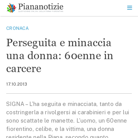
Vai
la
SEARCH
ME
contenuto
PR
Piana Notizie
Le notizie della Piana
CRONACA
Perseguita e minaccia
una donna: 60enne in
carcere
17.10.2013
SIGNA – L’ha seguita e minacciata, tanto da
costringerla a rivolgersi ai carabinieri e per lui
sono scattate le manette. L’uomo, un 60enne
fiorentino, celibe, e la vittima, una donna
residente nella Piana, secondo quanto