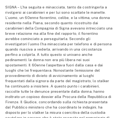
SIGNA – L’ha seguita e minacciata, tanto da costringerla a
rivolgersi ai carabinieri e per lui sono scattate le manette.
L’uomo, un 60enne fiorentino, celibe, e la vittima, una donna
residente nella Piana, secondo quanto ricostruito dai
carabinieri della Compagnia di Signa avevano intrecciato una
breve relazione ma alla fine del rapporto, il fiorentino
avrebbe cominciato a perseguitarla. Secondo gli
investigatori l’uomo l’ha minacciata per telefono e di persona
quando riusciva a vederla, arrivando in una circostanza
perfino a colpirla. A tutto questo si univano anche
pedinamenti: la donna non era più libera nei suoi
spostamenti. Il 60enne l’aspettava fuori dalla casa e dai
luoghi che lei frequentava. Nonostante l’emissione del
provvedimento di divieto di avvicinamento ai luoghi
frequentati dalla signora da parte del magistrato, lo stalker
ha continuato a insistere. A questo punto i carabinieri,
raccolte tutte le denunce presentate dalla donna, hanno
inoltrato un copioso dossier alla Procura della Repubblica di
Firenze. Il Giudice, concordando sulla richiesta presentata
dal Pubblico ministero che ha coordinato le indagini, ha
disposto per lo stalker la misura coercitiva della custodia
cautelare in carcere che è stata eseguita nel pomeriggio di