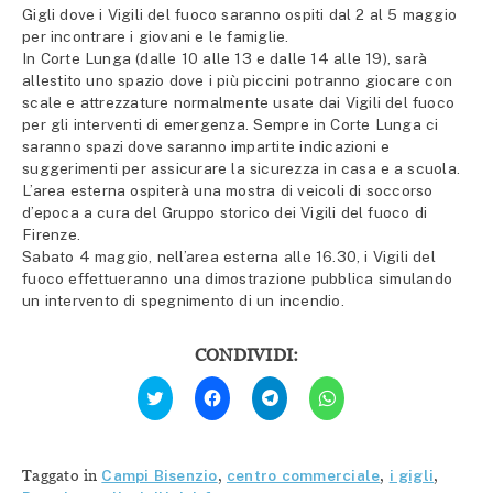
Gigli dove i Vigili del fuoco saranno ospiti dal 2 al 5 maggio
per incontrare i giovani e le famiglie.
In Corte Lunga (dalle 10 alle 13 e dalle 14 alle 19), sarà
allestito uno spazio dove i più piccini potranno giocare con
scale e attrezzature normalmente usate dai Vigili del fuoco
per gli interventi di emergenza. Sempre in Corte Lunga ci
saranno spazi dove saranno impartite indicazioni e
suggerimenti per assicurare la sicurezza in casa e a scuola.
L’area esterna ospiterà una mostra di veicoli di soccorso
d’epoca a cura del Gruppo storico dei Vigili del fuoco di
Firenze.
Sabato 4 maggio, nell’area esterna alle 16.30, i Vigili del
fuoco effettueranno una dimostrazione pubblica simulando
un intervento di spegnimento di un incendio.
CONDIVIDI:
Fai
Fai
Fai
Fai
clic
clic
clic
clic
qui
per
per
per
per
condividere
condividere
condividere
condividere
su
su
su
su
Facebook
Telegram
WhatsApp
Twitter
(Si
(Si
(Si
Taggato in
Campi Bisenzio
,
centro commerciale
,
i gigli
,
(Si
apre
apre
apre