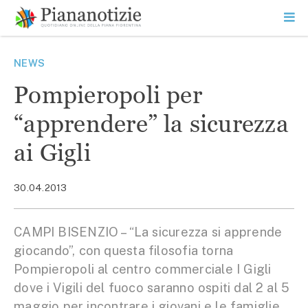
Vai
la
SEARCH
ME
contenuto
PR
Piana Notizie
Le notizie della Piana
NEWS
Pompieropoli per
“apprendere” la sicurezza
ai Gigli
30.04.2013
CAMPI BISENZIO – “La sicurezza si apprende
giocando”, con questa filosofia torna
Pompieropoli al centro commerciale I Gigli
dove i Vigili del fuoco saranno ospiti dal 2 al 5
maggio per incontrare i giovani e le famiglie.