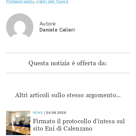
apre
in
in
in
Pompieropoli
,
vigili del fuoco
in
una
una
una
una
nuova
nuova
nuova
nuova
finestra)
finestra)
finestra)
finestra)
Autore
Daniele Calieri
Questa notizia è offerta da:
Altri articoli sullo stesso argomento...
NEWS
06.08.2026
Firmato il protocollo d’intesa sul
sito Eni di Calenzano