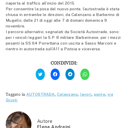
riaperta al traffico all’inizio del 2015.
Per consentire la posa del nuovo ponte, l’autostrada è stata
chiusa in entrambe le direzioni, da Calenzano a Barberino di
Mugello, dalle 21 di oggi alle 7 di domani domenica 9
novembre.
I percorsi alternativi, segnalati da Società Autostrade, sono:
per i veicoli leggeri la S.P. 8 militare Barberinese, per i mezzi
pesanti la SS 64 Porrettana con uscita a Sasso Marconi e
rientro in autostrada sull’A11 a Pistoia e viceversa.
CONDIVIDI:
Fai
Fai
Fai
Fai
clic
clic
clic
clic
qui
per
per
per
per
condividere
condividere
condividere
condividere
su
su
su
su
Facebook
Telegram
WhatsApp
Twitter
(Si
(Si
(Si
Taggato in
AUTOSTRADA
,
Calenzano
,
lavori
,
ponte
,
via
(Si
apre
apre
apre
apre
in
in
in
Giusti
in
una
una
una
una
nuova
nuova
nuova
nuova
finestra)
finestra)
finestra)
finestra)
Autore
Elena Andreini