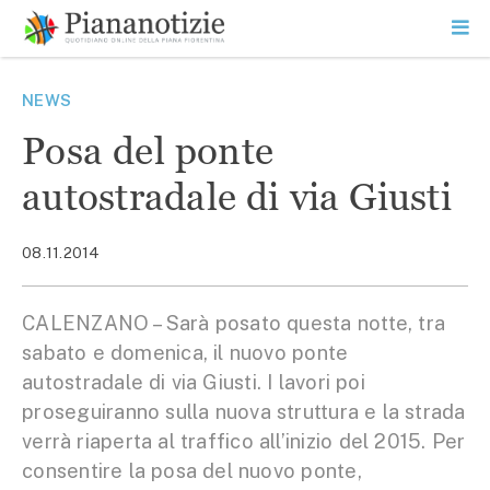
Vai
la
SEARCH
ME
contenuto
PR
Piana Notizie
Le notizie della Piana
NEWS
Posa del ponte
autostradale di via Giusti
08.11.2014
CALENZANO – Sarà posato questa notte, tra
sabato e domenica, il nuovo ponte
autostradale di via Giusti. I lavori poi
proseguiranno sulla nuova struttura e la strada
verrà riaperta al traffico all’inizio del 2015. Per
consentire la posa del nuovo ponte,