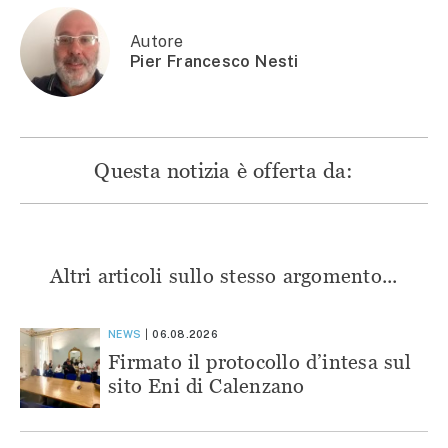
nuova
finestra)
finestra)
finestra)
finestra)
Autore
Pier Francesco Nesti
Questa notizia è offerta da:
Altri articoli sullo stesso argomento...
NEWS
06.08.2026
Firmato il protocollo d’intesa sul
sito Eni di Calenzano