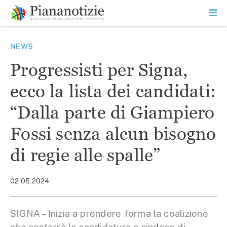
Vai
la
SEARCH
ME
contenuto
PR
Piana Notizie
Le notizie della Piana
NEWS
Progressisti per Signa,
ecco la lista dei candidati:
“Dalla parte di Giampiero
Fossi senza alcun bisogno
di regie alle spalle”
02.05.2024
SIGNA – Inizia a prendere forma la coalizione