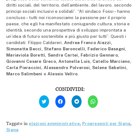
diritti sociali, del territorio, dell’ambiente, del lavoro, secondo
principi sociali inclusivi e solidali”. “Al sindaco Fossi – hanno
concluso – tutti noi riconosciamo la passione per il proprio
paese, che egli ha manifestato coniugando cultura, storia e
identità, secondo una prospettiva di sviluppo improntata a
un’idea di futuro sostenibile e più giusto per tutti”. Questi i
candidati: Filippo Caldareri,
Andrea Franco Aiazzi,
Simonetta Bacci, Stefano Baroncelli, Federico Basagni,
Mariaviola Boretti, Sandra Cartei, Fabrizio Gennaro,
Giovanni Cesare Greco, Antonella Luis, Catello Marciano,
Carla Pieraccini, Alessandro Polverosi, Selene Sabatini,
Marco Salimbeni
e
Alessio Veltro
.
CONDIVIDI:
Fai
Fai
Fai
Fai
clic
clic
clic
clic
qui
per
per
per
per
condividere
condividere
condividere
condividere
su
su
su
su
Facebook
Telegram
WhatsApp
Twitter
(Si
(Si
(Si
Taggato in
elezioni amministrative
,
Progressisti per Signa
,
(Si
apre
apre
apre
apre
in
in
in
Signa
in
una
una
una
una
nuova
nuova
nuova