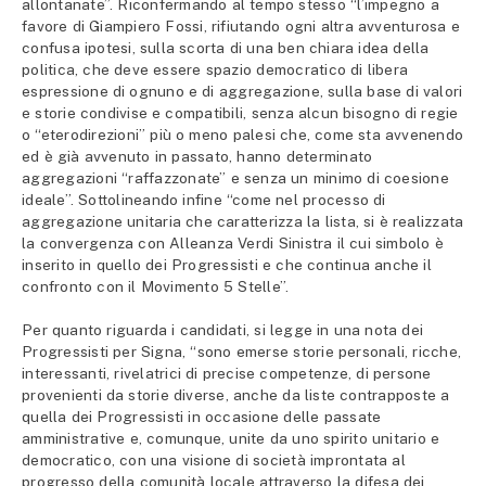
allontanate”. Riconfermando al tempo stesso “l’impegno a
favore di Giampiero Fossi, rifiutando ogni altra avventurosa e
confusa ipotesi, sulla scorta di una ben chiara idea della
politica, che deve essere spazio democratico di libera
espressione di ognuno e di aggregazione, sulla base di valori
e storie condivise e compatibili, senza alcun bisogno di regie
o “eterodirezioni” più o meno palesi che, come sta avvenendo
ed è già avvenuto in passato, hanno determinato
aggregazioni “raffazzonate” e senza un minimo di coesione
ideale”. Sottolineando infine “come nel processo di
aggregazione unitaria che caratterizza la lista, si è realizzata
la convergenza con Alleanza Verdi Sinistra il cui simbolo è
inserito in quello dei Progressisti e che continua anche il
confronto con il Movimento 5 Stelle”.
Per quanto riguarda i candidati, si legge in una nota dei
Progressisti per Signa, “sono emerse storie personali, ricche,
interessanti, rivelatrici di precise competenze, di persone
provenienti da storie diverse, anche da liste contrapposte a
quella dei Progressisti in occasione delle passate
amministrative e, comunque, unite da uno spirito unitario e
democratico, con una visione di società improntata al
progresso della comunità locale attraverso la difesa dei