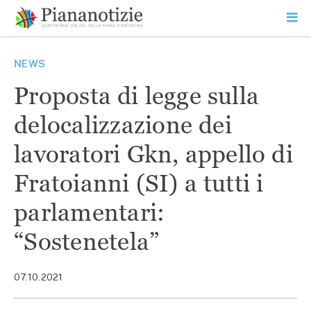
Vai
la
SEARCH
ME
contenuto
PR
Piana Notizie
Le notizie della Piana
NEWS
Proposta di legge sulla
delocalizzazione dei
lavoratori Gkn, appello di
Fratoianni (SI) a tutti i
parlamentari:
“Sostenetela”
07.10.2021