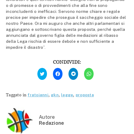
o di promesse o di provvedimenti che alla fine sono
inconcludenti o inefficaci. Servono norme chiare e regole
precise per impedire che prosegua il saccheggio sociale del
nostro Paese. Ora mi auguro che anche altri parlamentari si
aggiungano e sottoscrivano questa proposta, perché quella
annunciata dal governo figlia delle mediazioni al ribasso
della Lega rischia di essere debole e non sufficiente a
impedire il disastro”.
CONDIVIDI:
Fai
Fai
Fai
Fai
clic
clic
clic
clic
qui
per
per
per
per
condividere
condividere
condividere
condividere
su
su
su
su
Facebook
Telegram
WhatsApp
Twitter
(Si
(Si
(Si
Taggato in
fratoianni
,
gkn
,
legge
,
proposta
(Si
apre
apre
apre
apre
in
in
in
in
una
una
una
una
nuova
nuova
nuova
nuova
finestra)
finestra)
finestra)
finestra)
Autore
Redazione