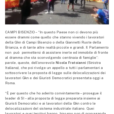
CAMPI BISENZIO – “In questo Paese non ci devono più
essere drammi come quello che stanno vivendo i lavoratori
della Gkn di Campi Bisenzio o della Giannetti Ruote della
Brianza, e di tante altre realtà piccole e grandi. Il Parlamento
non può permettersi di assistere inerte ed immobile di fronte
al dramma che sta sconvolgendo centinaia di famiglie”:
parole, queste, dell’onorevole
Nicola Fratoianni
(Sinistra
Italiana), che poi rivolge un appello a tutti i parlamentari a
sottoscrivere la proposta di legge sulle delocalizzazioni dei
lavoratori Gkn e dei Giuristi Democratici presentata oggi a
Roma.
“È per questo che ho aderito convintamente – prosegue il
leader di SI – alla proposta di legge preparata insieme ai
Giuristi Democratici e ai lavoratori della Gkn contro le
delocalizzazioni del sistema industriale italiano. Quei
lavoratori e quei territori hanno bisogno non di propaganda