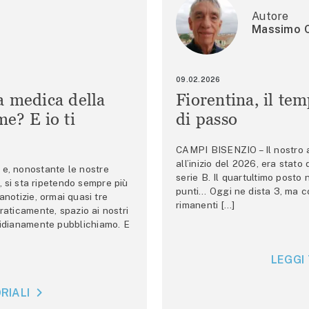
Autore
Massimo C
09.02.2026
a medica della
Fiorentina, il te
e? E io ti
di passo
CAMPI BISENZIO – Il nostro au
all’inizio del 2026, era stato
e, nonostante le nostre
serie B. Il quartultimo posto
 si sta ripetendo sempre più
punti… Oggi ne dista 3, ma co
anotizie, ormai quasi tre
rimanenti […]
raticamente, spazio ai nostri
tidianamente pubblichiamo. E
LEGGI 
RIALI