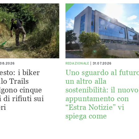
.08.2026
REDAZIONALE
31.07.2026
esto: i biker
Uno sguardo al futuro
lo Trails
un altro alla
lgono cinque
sostenibilità: il nuovo
 di rifiuti sui
appuntamento con
ri
“Estra Notizie” vi
spiega come