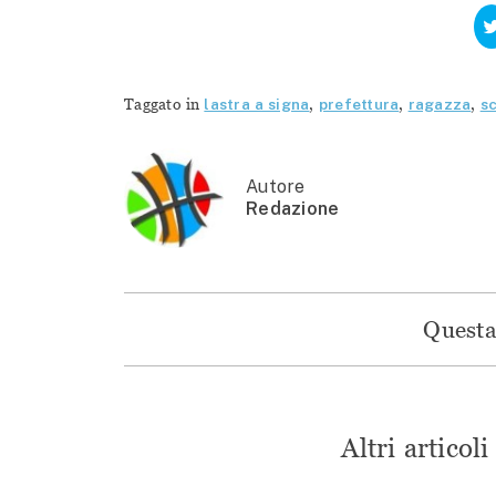
Taggato in
lastra a signa
,
prefettura
,
ragazza
,
s
Autore
Redazione
Questa 
Altri articol