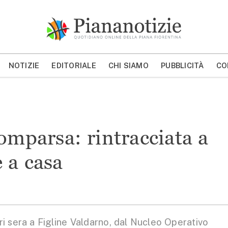
Piana Notizie
Le notizie della Piana
NOTIZIE
EDITORIALE
CHI SIAMO
PUBBLICITÀ
CO
MOSTRA/NASCONDI CERCA
mparsa: rintracciata a
 a casa
i sera a Figline Valdarno, dal Nucleo Operativo