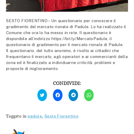
SESTO FIORENTINO – Un questionario per conoscere il
gradimento del mercato rionale di Padule. Lo ha realizzato il
Comune che ora lo ha messo in rete. Il questionario è
disponibile all’indirizzo https://bit.ly/MercatoPadule, il
questionario di gradimento per il mercato rionale di Padule.
Il questionario, del tutto anonimo, è rivolto ai cittadini che
frequentano il mercato, agli operatori e ai commercianti della
zona ed è finalizzato a individuarne criticità, problemi e
proposte di miglioramento.
CONDIVIDI:
Fai
Fai
Fai
Fai
clic
clic
clic
clic
qui
per
per
per
per
condividere
condividere
condividere
condividere
su
su
su
su
Facebook
Telegram
WhatsApp
Twitter
(Si
(Si
(Si
Taggato in
padule
,
Sesto Fiorentino
(Si
apre
apre
apre
apre
in
in
in
in
una
una
una
una
nuova
nuova
nuova
nuova
finestra)
finestra)
finestra)