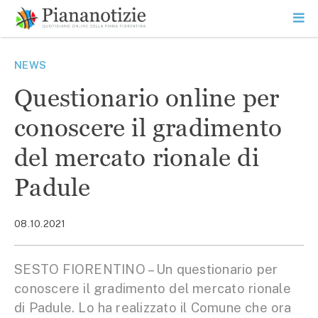
Vai
la
SEARCH
ME
contenuto
PR
Piana Notizie
Le notizie della Piana
NEWS
Questionario online per
conoscere il gradimento
del mercato rionale di
Padule
08.10.2021
SESTO FIORENTINO – Un questionario per
conoscere il gradimento del mercato rionale
di Padule. Lo ha realizzato il Comune che ora