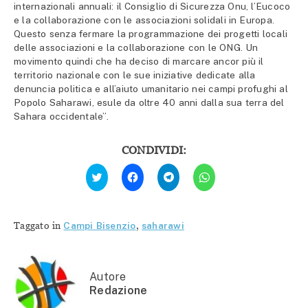
internazionali annuali: il Consiglio di Sicurezza Onu, l’Eucoco
e la collaborazione con le associazioni solidali in Europa.
Questo senza fermare la programmazione dei progetti locali
delle associazioni e la collaborazione con le ONG. Un
movimento quindi che ha deciso di marcare ancor più il
territorio nazionale con le sue iniziative dedicate alla
denuncia politica e all’aiuto umanitario nei campi profughi al
Popolo Saharawi, esule da oltre 40 anni dalla sua terra del
Sahara occidentale”.
CONDIVIDI:
Fai
Fai
Fai
Fai
clic
clic
clic
clic
qui
per
per
per
per
condividere
condividere
condividere
condividere
su
su
su
su
Facebook
Telegram
WhatsApp
Twitter
(Si
(Si
(Si
Taggato in
Campi Bisenzio
,
saharawi
(Si
apre
apre
apre
apre
in
in
in
in
una
una
una
una
nuova
nuova
nuova
nuova
finestra)
finestra)
finestra)
finestra)
Autore
Redazione