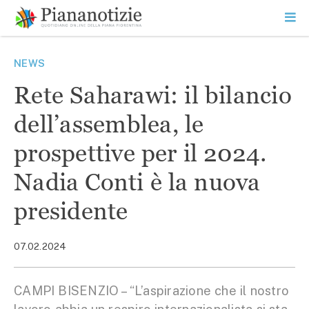
Vai
la
SEARCH
ME
contenuto
PR
Piana Notizie
Le notizie della Piana
NEWS
Rete Saharawi: il bilancio
dell’assemblea, le
prospettive per il 2024.
Nadia Conti è la nuova
presidente
07.02.2024
CAMPI BISENZIO – “L’aspirazione che il nostro