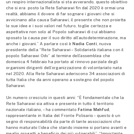
un respiro internazionalista si sta avverando, questo obiettivo
che si era posto la Rete Saharawi fin dal 2020 è ormai una
realtà, abbiamo il dovere di far sognare i giovani che si
avvicinano alla causa Saharawi, il presente che non proietta
le sue idee e i suoi valori nel futuro, toglie certezza e
aspettative non solo al Popolo saharawi di cui abbiamo
sposato la causa per il suo diritto all’autodeterminazione, ma
anche i giovani.” A parlare così è
Nadia Conti
, nuova
presidente della “Rete Saharawi – Solidarietà italiana con il
popolo Saharawi Odv” al termine dell’assemblea che
domenica 4 febbraio ha portato al rinnovo parziale degli
organismi dirigenti dell’organizzazione di volontariato nata
nel 2020. Alla Rete Saharawi aderiscono 34 associazioni di
tutta Italia che da anni operano a sostegno del popolo
Saharawi.
Un numero cresciuto in questi anni: “È fondamentale che la
Rete Saharawi sia attiva e presente in tutto il territorio
nazionale italiano, – ha commentato
Fatima Mahfud
,
rappresentante in Italia del Fronte Polisario – questo è un
segno di responsabilità da parte di tante associazioni che
hanno maturato l’idea che stando insieme si portano avanti e
meglio progetti a beneficio dei più vulnerabili”. “Importante