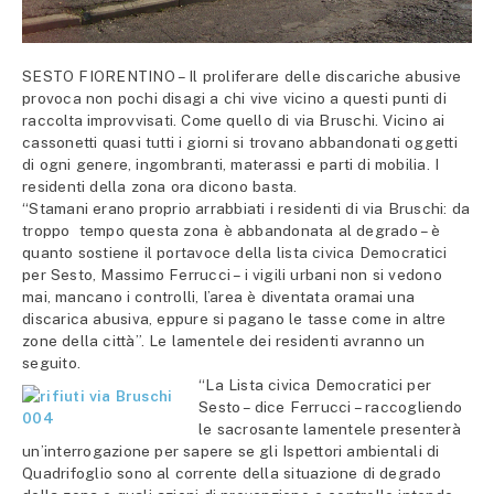
SESTO FIORENTINO – Il proliferare delle discariche abusive
provoca non pochi disagi a chi vive vicino a questi punti di
raccolta improvvisati. Come quello di via Bruschi. Vicino ai
cassonetti quasi tutti i giorni si trovano abbandonati oggetti
di ogni genere, ingombranti, materassi e parti di mobilia. I
residenti della zona ora dicono basta.
“Stamani erano proprio arrabbiati i residenti di via Bruschi: da
troppo tempo questa zona è abbandonata al degrado – è
quanto sostiene il portavoce della lista civica Democratici
per Sesto, Massimo Ferrucci – i vigili urbani non si vedono
mai, mancano i controlli, l’area è diventata oramai una
discarica abusiva, eppure si pagano le tasse come in altre
zone della città”. Le lamentele dei residenti avranno un
seguito.
“La Lista civica Democratici per
Sesto – dice Ferrucci – raccogliendo
le sacrosante lamentele presenterà
un’interrogazione per sapere se gli Ispettori ambientali di
Quadrifoglio sono al corrente della situazione di degrado