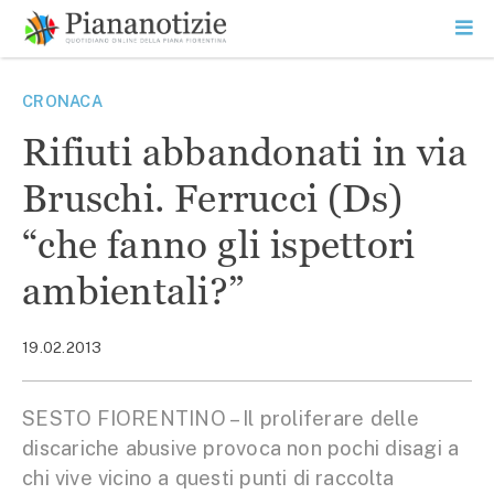
Vai
la
SEARCH
ME
contenuto
PR
Piana Notizie
Le notizie della Piana
CRONACA
Rifiuti abbandonati in via
Bruschi. Ferrucci (Ds)
“che fanno gli ispettori
ambientali?”
19.02.2013
SESTO FIORENTINO – Il proliferare delle
discariche abusive provoca non pochi disagi a
chi vive vicino a questi punti di raccolta