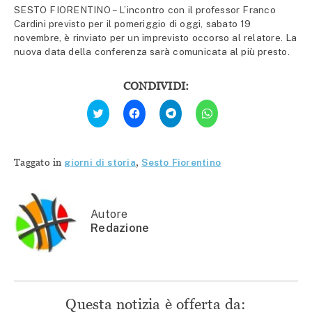
SESTO FIORENTINO – L’incontro con il professor Franco
Cardini previsto per il pomeriggio di oggi, sabato 19
novembre, è rinviato per un imprevisto occorso al relatore. La
nuova data della conferenza sarà comunicata al più presto.
CONDIVIDI:
Fai
Fai
Fai
Fai
clic
clic
clic
clic
qui
per
per
per
per
condividere
condividere
condividere
condividere
su
su
su
su
Facebook
Telegram
WhatsApp
Twitter
(Si
(Si
(Si
Taggato in
giorni di storia
,
Sesto Fiorentino
(Si
apre
apre
apre
apre
in
in
in
in
una
una
una
una
nuova
nuova
nuova
nuova
finestra)
finestra)
finestra)
finestra)
Autore
Redazione
Questa notizia è offerta da: