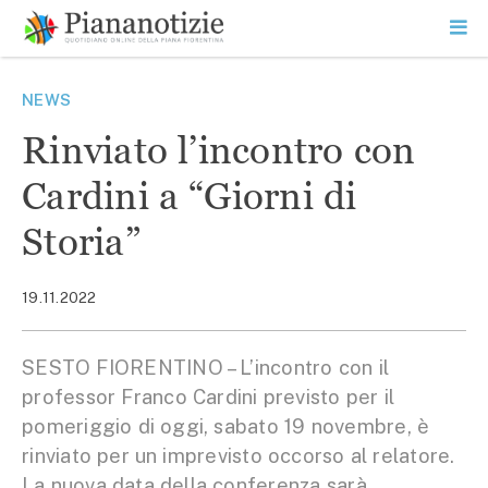
Vai
la
SEARCH
ME
contenuto
PR
Piana Notizie
Le notizie della Piana
NEWS
Rinviato l’incontro con
Cardini a “Giorni di
Storia”
19.11.2022
SESTO FIORENTINO – L’incontro con il
professor Franco Cardini previsto per il
pomeriggio di oggi, sabato 19 novembre, è
rinviato per un imprevisto occorso al relatore.
La nuova data della conferenza sarà