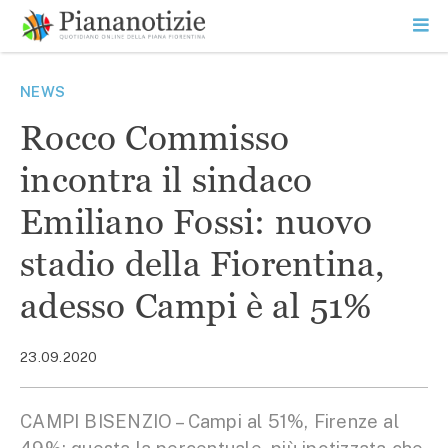
Vai
la
SEARCH
ME
contenuto
PR
Piana Notizie
Le notizie della Piana
NEWS
Rocco Commisso
incontra il sindaco
Emiliano Fossi: nuovo
stadio della Fiorentina,
adesso Campi è al 51%
23.09.2020
CAMPI BISENZIO – Campi al 51%, Firenze al