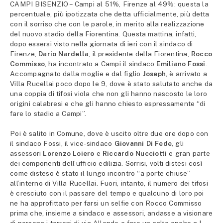
CAMPI BISENZIO – Campi al 51%, Firenze al 49%: questa la
percentuale, più ipotizzata che detta ufficialmente, più detta
con il sorriso che con le parole, in merito alla realizzazione
del nuovo stadio della Fiorentina. Questa mattina, infatti,
dopo essersi visto nella giornata di ieri con il sindaco di
Firenze,
Dario Nardella
, il presidente della Fiorentina,
Rocco
Commisso
, ha incontrato a Campi il sindaco
Emiliano Fossi
.
Accompagnato dalla moglie e dal figlio
Joseph
, è arrivato a
Villa Rucellai poco dopo le 9, dove è stato salutato anche da
una coppia di tifosi viola che non gli hanno nascosto le loro
origini calabresi e che gli hanno chiesto espressamente “di
fare lo stadio a Campi”.
Poi è salito in Comune, dove è uscito oltre due ore dopo con
il sindaco Fossi, il vice-sindaco
Giovanni Di Fede
, gli
assessori
Lorenzo Loiero
e
Riccardo Nucciotti
e gran parte
dei componenti dell’ufficio edilizia. Sorrisi, volti distesi così
come disteso è stato il lungo incontro “a porte chiuse”
all’interno di Villa Rucellai. Fuori, intanto, il numero dei tifosi
è cresciuto con il passare del tempo e qualcuno di loro poi
ne ha approfittato per farsi un selfie con Rocco Commisso
prima che, insieme a sindaco e assessori, andasse a visionare
di persona i terreni di via Allende e fare un salto anche a I