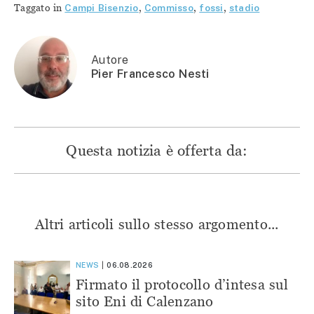
Twitter
(Si
(Si
(Si
Taggato in
Campi Bisenzio
,
Commisso
,
fossi
,
stadio
(Si
apre
apre
apre
apre
in
in
in
in
una
una
una
una
nuova
nuova
nuova
nuova
finestra)
finestra)
finestra)
finestra)
Autore
Pier Francesco Nesti
Questa notizia è offerta da:
Altri articoli sullo stesso argomento...
NEWS
06.08.2026
Firmato il protocollo d’intesa sul
sito Eni di Calenzano