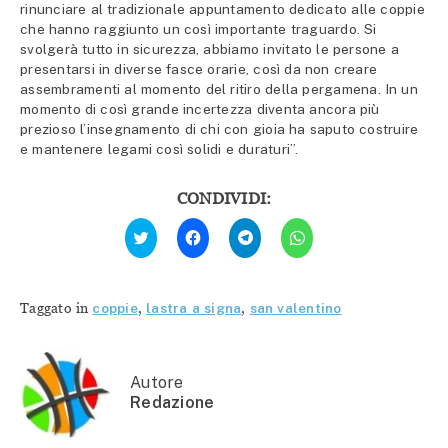
rinunciare al tradizionale appuntamento dedicato alle coppie
che hanno raggiunto un così importante traguardo. Si
svolgerà tutto in sicurezza, abbiamo invitato le persone a
presentarsi in diverse fasce orarie, così da non creare
assembramenti al momento del ritiro della pergamena. In un
momento di così grande incertezza diventa ancora più
prezioso l’insegnamento di chi con gioia ha saputo costruire
e mantenere legami così solidi e duraturi”.
CONDIVIDI:
Fai
Fai
Fai
Fai
clic
clic
clic
clic
qui
per
per
per
per
condividere
condividere
condividere
condividere
su
su
su
su
Facebook
Telegram
WhatsApp
Twitter
(Si
(Si
(Si
Taggato in
coppie
,
lastra a signa
,
san valentino
(Si
apre
apre
apre
apre
in
in
in
in
una
una
una
una
nuova
nuova
nuova
nuova
finestra)
finestra)
finestra)
finestra)
Autore
Redazione