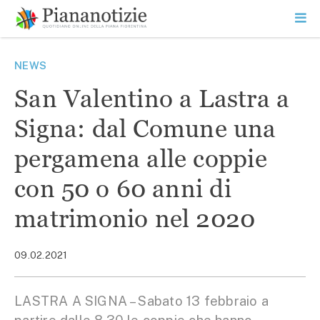
Vai
la
SEARCH
ME
contenuto
PR
Piana Notizie
Le notizie della Piana
NEWS
San Valentino a Lastra a
Signa: dal Comune una
pergamena alle coppie
con 50 o 60 anni di
matrimonio nel 2020
09.02.2021
LASTRA A SIGNA – Sabato 13 febbraio a