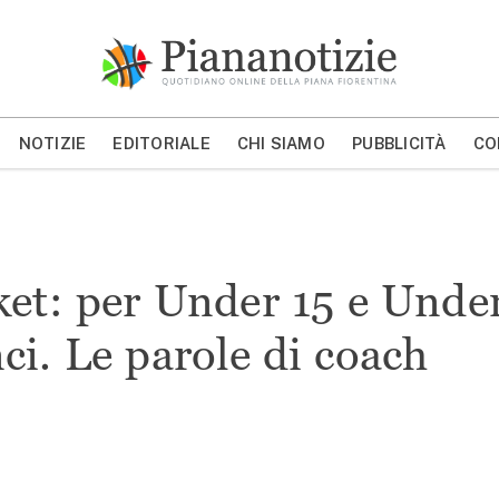
Piana Notizie
Le notizie della Piana
NOTIZIE
EDITORIALE
CHI SIAMO
PUBBLICITÀ
CO
MOSTRA/NASCONDI CERCA
ket: per Under 15 e Unde
ci. Le parole di coach