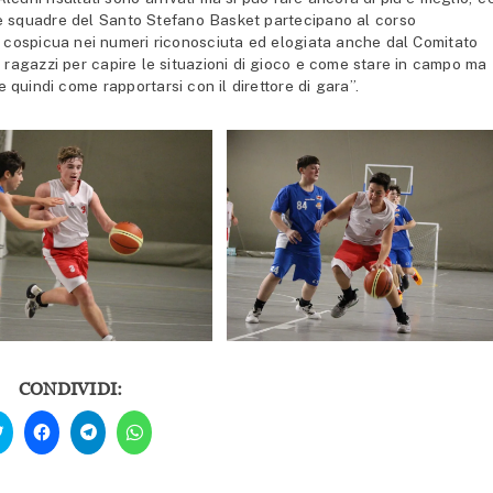
e le squadre del Santo Stefano Basket partecipano al corso
a cospicua nei numeri riconosciuta ed elogiata anche dal Comitato
i ragazzi per capire le situazioni di gioco e come stare in campo ma
e quindi come rapportarsi con il direttore di gara”.
CONDIVIDI:
Fai
Fai
Fai
Fai
clic
clic
clic
clic
qui
per
per
per
per
condividere
condividere
condividere
condividere
su
su
su
su
Facebook
Telegram
WhatsApp