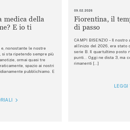
09.02.2026
a medica della
Fiorentina, il te
e? E io ti
di passo
CAMPI BISENZIO – Il nostro au
all’inizio del 2026, era stato
e, nonostante le nostre
serie B. Il quartultimo posto
 si sta ripetendo sempre più
punti… Oggi ne dista 3, ma co
anotizie, ormai quasi tre
rimanenti […]
raticamente, spazio ai nostri
tidianamente pubblichiamo. E
LEGGI 
RIALI