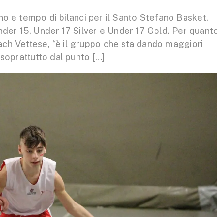
no e tempo di bilanci per il Santo Stefano Basket.
nder 15, Under 17 Silver e Under 17 Gold. Per quant
ach Vettese, “è il gruppo che sta dando maggiori
 soprattutto dal punto […]