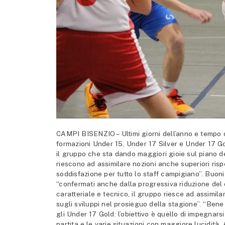
CAMPI BISENZIO – Ultimi giorni dell’anno e tempo d
formazioni Under 15, Under 17 Silver e Under 17 G
il gruppo che sta dando maggiori gioie sul piano de
riescono ad assimilare nozioni anche superiori risp
soddisfazione per tutto lo staff campigiano”. Buoni
“confermati anche dalla progressiva riduzione del d
caratteriale e tecnico, il gruppo riesce ad assimilar
sugli sviluppi nel prosieguo della stagione”. “Bene
gli Under 17 Gold: l’obiettivo è quello di impegnar
partita e le varie situazioni con maggiore lucidità. 