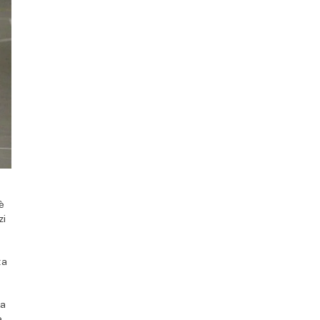
è
zi
ta
e
la
è