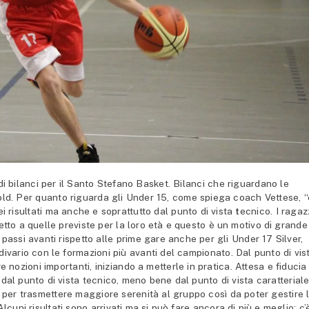
i bilanci per il Santo Stefano Basket. Bilanci che riguardano le
old. Per quanto riguarda gli Under 15, come spiega coach Vettese, “
i risultati ma anche e soprattutto dal punto di vista
t
ecnico. I ragaz
etto a quelle previste per la loro età e questo è un motivo di grande
 passi avanti rispetto alle prime gare anche per gli Under 17 Silver,
ivario con le formazioni più avanti del campionato. Dal punto di vis
e nozioni importanti, iniziando a metterle in pratica. Attesa e fiducia
 dal punto di vista tecnico, meno bene dal punto di vista caratterial
si per trasmettere maggiore serenità al gruppo così da poter gestire 
Alcuni risultati sono arrivati ma si può fare ancora di più e meglio; c’