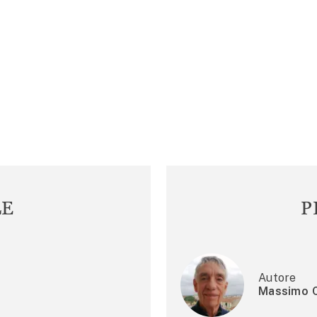
LE
P
Autore
Massimo C