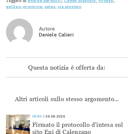
Taggato in
andrea barducci
,
Campi Bisenzio
,
firneze
,
(Si
apre
apre
apre
apre
in
in
in
galileo
,
provincia
,
selex
,
via einstein
in
una
una
una
una
nuova
nuova
nuova
nuova
finestra)
finestra)
finestra)
finestra)
Autore
Daniele Calieri
Questa notizia è offerta da:
Altri articoli sullo stesso argomento...
NEWS
06.08.2026
Firmato il protocollo d’intesa sul
sito Eni di Calenzano