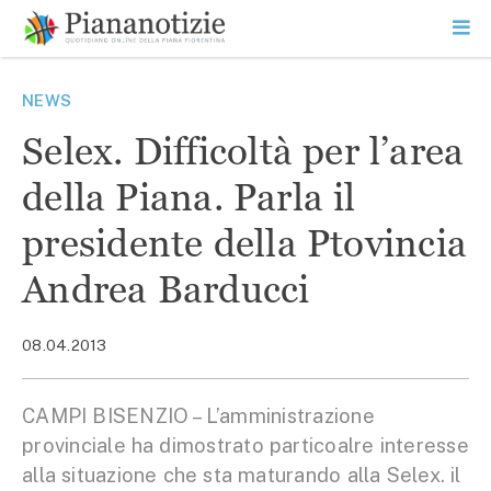
Vai
la
SEARCH
ME
contenuto
PR
Piana Notizie
Le notizie della Piana
NEWS
Selex. Difficoltà per l’area
della Piana. Parla il
presidente della Ptovincia
Andrea Barducci
08.04.2013
CAMPI BISENZIO – L’amministrazione
provinciale ha dimostrato particoalre interesse
alla situazione che sta maturando alla Selex. il