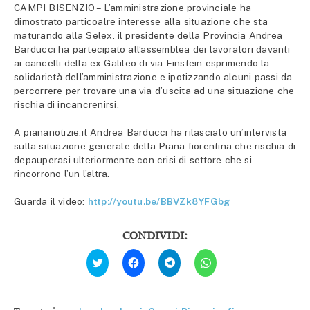
CAMPI BISENZIO – L’amministrazione provinciale ha
dimostrato particoalre interesse alla situazione che sta
maturando alla Selex. il presidente della Provincia Andrea
Barducci ha partecipato all’assemblea dei lavoratori davanti
ai cancelli della ex Galileo di via Einstein esprimendo la
solidarietà dell’amministrazione e ipotizzando alcuni passi da
percorrere per trovare una via d’uscita ad una situazione che
rischia di incancrenirsi.
A piananotizie.it Andrea Barducci ha rilasciato un’intervista
sulla situazione generale della Piana fiorentina che rischia di
depauperasi ulteriormente con crisi di settore che si
rincorrono l’un l’altra.
Guarda il video:
http://youtu.be/BBVZk8YFGbg
CONDIVIDI:
Fai
Fai
Fai
Fai
clic
clic
clic
clic
qui
per
per
per
per
condividere
condividere
condividere
condividere
su
su
su
su
Facebook
Telegram
WhatsApp
Twitter
(Si
(Si
(Si