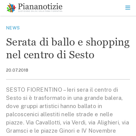
Vai
la
SEARCH
ME
contenuto
PR
Piana Notizie
Le notizie della Piana
NEWS
Serata di ballo e shopping
nel centro di Sesto
20.07.2018
SESTO FIORENTINO – Ieri sera il centro di
Sesto si è trasformato in una grande balera,
dove gruppi artistici hanno ballato in
palcoscenici allestiti nelle strade e nelle
piazze. Via Cavallotti, via Verdi, via Alighieri, via
Gramsci e le piazze Ginori e IV Novembre