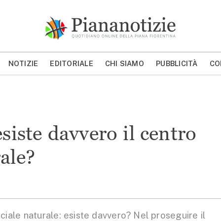
Piana Notizie
Le notizie della Piana
NOTIZIE
EDITORIALE
CHI SIAMO
PUBBLICITÀ
CO
MOSTRA/NASCONDI CERCA
siste davvero il centro
ale?
e naturale: esiste davvero? Nel proseguire il