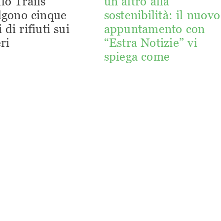
lo Trails
un altro alla
lgono cinque
sostenibilità: il nuovo
 di rifiuti sui
appuntamento con
ri
“Estra Notizie” vi
spiega come