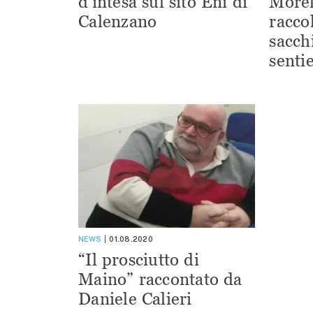
d’intesa sul sito Eni di
Morel
Calenzano
racco
sacchi
sentie
NEWS
01.08.2020
“Il prosciutto di
Maino” raccontato da
Daniele Calieri