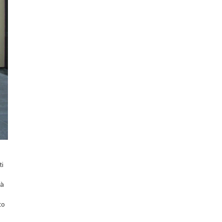
ti
tà
to