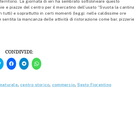
rritorio. La giornata di ieri ha sembrato sottolineare questo
ie e piazze del centro per il mercatino dell’usato “Svuota la cantina
 tutti) e soprattutto in certi momenti (leggi: nelle caldissime ore
 è sentita la mancanza delle attività di ristorazione come bar, pizzeri
CONDIVIDI:
Fai
Fai
Fai
Fai
clic
clic
clic
clic
qui
per
per
per
per
condividere
condividere
condividere
condividere
su
su
su
su
Facebook
Telegram
WhatsApp
Twitter
(Si
(Si
(Si
naturale
,
centro storico
,
commercio
,
Sesto Fiorentino
(Si
apre
apre
apre
apre
in
in
in
in
una
una
una
una
nuova
nuova
nuova
nuova
finestra)
finestra)
finestra)
finestra)