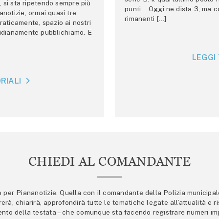
 si sta ripetendo sempre più
punti… Oggi ne dista 3, ma co
anotizie, ormai quasi tre
rimanenti […]
raticamente, spazio ai nostri
tidianamente pubblichiamo. E
LEGGI 
RIALI
CHIEDI AL COMANDANTE
er Piananotizie. Quella con il comandante della Polizia municipale s
trerà, chiarirà, approfondirà tutte le tematiche legate all’attualità e
mento della testata – che comunque sta facendo registrare numeri imp