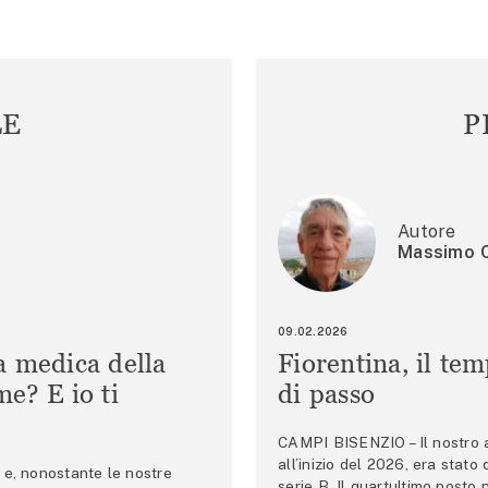
LE
P
Autore
Massimo C
09.02.2026
a medica della
Fiorentina, il te
e? E io ti
di passo
CAMPI BISENZIO – Il nostro au
all’inizio del 2026, era stato
e, nonostante le nostre
serie B. Il quartultimo posto