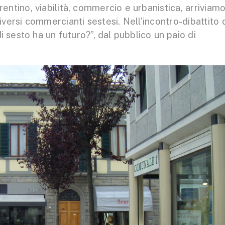
rentino, viabilità, commercio e urbanistica, arriviam
versi commercianti sestesi. Nell’incontro-dibattito 
di sesto ha un futuro?”, dal pubblico un paio di