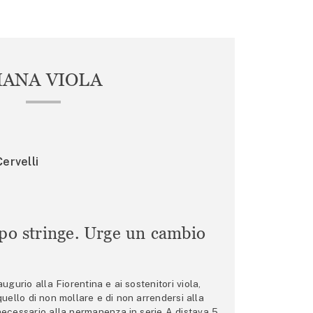
IANA VIOLA
ervelli
mpo stringe. Urge un cambio
gurio alla Fiorentina e ai sostenitori viola,
 quello di non mollare e di non arrendersi alla
 necessario alla permanenza in serie A distava 5