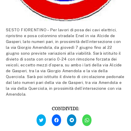
SESTO FIORENTINO – Per lavori di posa dei cavi elettrici,
ripristino e posa colonnino stradale Enel in via Alcide de
Gasperi, lato numeri pari, in prossimità dell’intersezione con
la via Giorgio Amendola, da giovedì 7 giugno fino al 22
giugno sono previste variazioni alla viabilità. Sarà istituito il
divieto di sosta con orario 0-24 con rimozione forzata dei
veicoli, eccetto mezzi d’opera, su ambo i lati della via Alcide
de Gasperi, tra la via Giorgio Amendola e la via della
Querciola. Sarà poi istituito il divieto di circolazione pedonale
dal lato numeri pari della via de Gasperi, tra via Amendola e
la via della Querciola, in prossimità dell’intersezione con via
Amendola.
CONDIVIDI:
Fai
Fai
Fai
Fai
clic
clic
clic
clic
qui
per
per
per
per
condividere
condividere
condividere