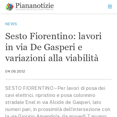
Vai
la
SEARCH
ME
contenuto
PR
Piana Notizie
Le notizie della Piana
NEWS
Sesto Fiorentino: lavori
in via De Gasperi e
variazioni alla viabilità
04.06.2012
SESTO FIORENTINO – Per lavori di posa dei
cavi elettrici, ripristino e posa colonnino
stradale Enel in via Alcide de Gasperi, lato
numeri pari, in prossimità dell’intersezione con
la via Giorgio Amendola, da giovedì 7 giugno