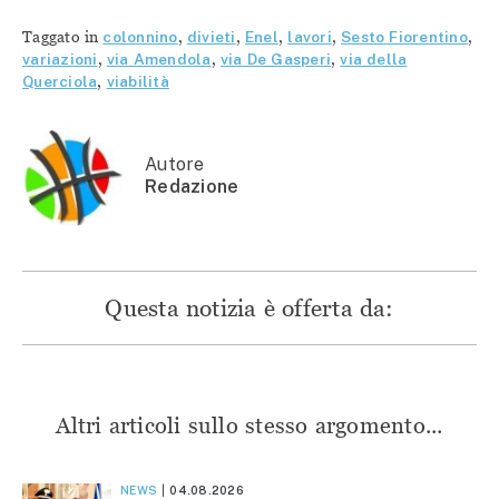
condividere
su
su
su
su
Facebook
Telegram
WhatsApp
Twitter
(Si
(Si
(Si
Taggato in
colonnino
,
divieti
,
Enel
,
lavori
,
Sesto Fiorentino
,
(Si
apre
apre
apre
apre
in
in
in
variazioni
,
via Amendola
,
via De Gasperi
,
via della
in
una
una
una
Querciola
,
viabilità
una
nuova
nuova
nuova
nuova
finestra)
finestra)
finestra)
finestra)
Autore
Redazione
Questa notizia è offerta da:
Altri articoli sullo stesso argomento...
NEWS
04.08.2026