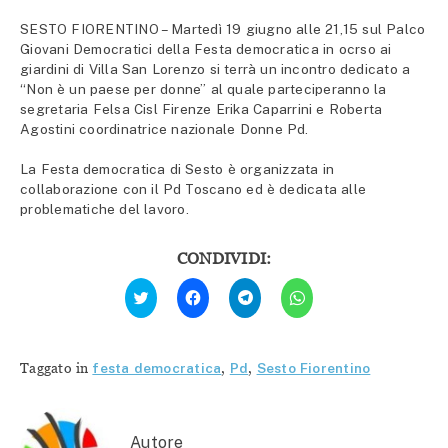
SESTO FIORENTINO – Martedì 19 giugno alle 21,15 sul Palco
Giovani Democratici della Festa democratica in ocrso ai
giardini di Villa San Lorenzo si terrà un incontro dedicato a
“Non è un paese per donne” al quale parteciperanno la
segretaria Felsa Cisl Firenze Erika Caparrini e Roberta
Agostini coordinatrice nazionale Donne Pd.
La Festa democratica di Sesto è organizzata in
collaborazione con il Pd Toscano ed è dedicata alle
problematiche del lavoro.
CONDIVIDI:
Fai
Fai
Fai
Fai
clic
clic
clic
clic
qui
per
per
per
per
condividere
condividere
condividere
condividere
su
su
su
su
Facebook
Telegram
WhatsApp
Twitter
(Si
(Si
(Si
Taggato in
festa democratica
,
Pd
,
Sesto Fiorentino
(Si
apre
apre
apre
apre
in
in
in
in
una
una
una
una
nuova
nuova
nuova
nuova
finestra)
finestra)
finestra)
finestra)
Autore