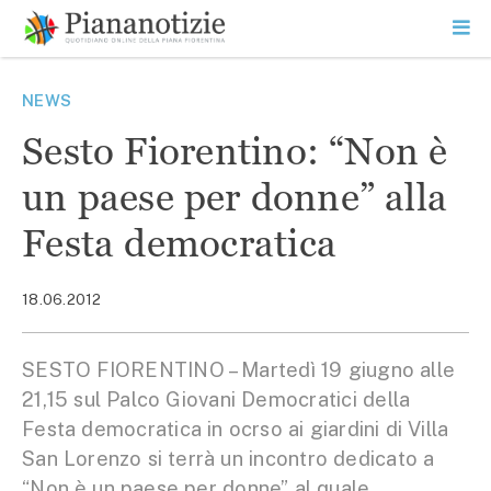
Vai
la
SEARCH
ME
contenuto
PR
Piana Notizie
Le notizie della Piana
NEWS
Sesto Fiorentino: “Non è
un paese per donne” alla
Festa democratica
18.06.2012
SESTO FIORENTINO – Martedì 19 giugno alle
21,15 sul Palco Giovani Democratici della
Festa democratica in ocrso ai giardini di Villa
San Lorenzo si terrà un incontro dedicato a
“Non è un paese per donne” al quale