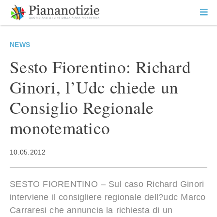
Vai
la
SEARCH
ME
contenuto
PR
Piana Notizie
Le notizie della Piana
NEWS
Sesto Fiorentino: Richard
Ginori, l’Udc chiede un
Consiglio Regionale
monotematico
10.05.2012
SESTO FIORENTINO – Sul caso Richard Ginori
interviene il consigliere regionale dell?udc Marco
Carraresi che annuncia la richiesta di un