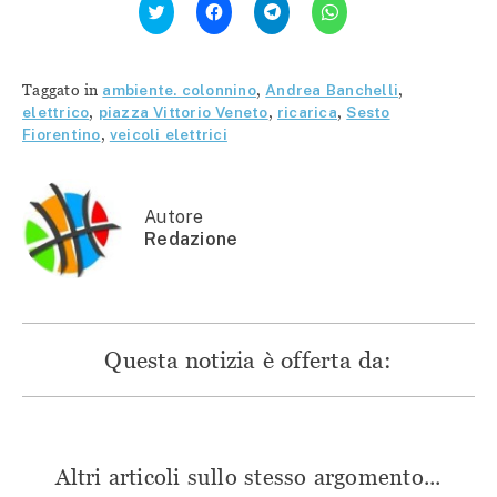
clic
clic
clic
clic
qui
per
per
per
per
condividere
condividere
condividere
condividere
su
su
su
su
Facebook
Telegram
WhatsApp
Twitter
(Si
(Si
(Si
Taggato in
ambiente. colonnino
,
Andrea Banchelli
,
(Si
apre
apre
apre
apre
in
in
in
elettrico
,
piazza Vittorio Veneto
,
ricarica
,
Sesto
in
una
una
una
Fiorentino
,
veicoli elettrici
una
nuova
nuova
nuova
nuova
finestra)
finestra)
finestra)
finestra)
Autore
Redazione
Questa notizia è offerta da:
Altri articoli sullo stesso argomento...