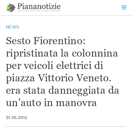
Vai
la
SEARCH
ME
contenuto
PR
Piana Notizie
Le notizie della Piana
NEWS
Sesto Fiorentino:
ripristinata la colonnina
per veicoli elettrici di
piazza Vittorio Veneto.
era stata danneggiata da
un’auto in manovra
31.05.2012