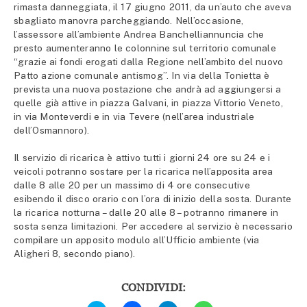
rimasta danneggiata, il 17 giugno 2011, da un’auto che aveva
sbagliato manovra parcheggiando. Nell’occasione,
l’assessore all’ambiente Andrea Banchelliannuncia che
presto aumenteranno le colonnine sul territorio comunale
“grazie ai fondi erogati dalla Regione nell’ambito del nuovo
Patto azione comunale antismog”. In via della Tonietta è
prevista una nuova postazione che andrà ad aggiungersi a
quelle già attive in piazza Galvani, in piazza Vittorio Veneto,
in via Monteverdi e in via Tevere (nell’area industriale
dell’Osmannoro).
Il servizio di ricarica è attivo tutti i giorni 24 ore su 24 e i
veicoli potranno sostare per la ricarica nell’apposita area
dalle 8 alle 20 per un massimo di 4 ore consecutive
esibendo il disco orario con l’ora di inizio della sosta. Durante
la ricarica notturna – dalle 20 alle 8 – potranno rimanere in
sosta senza limitazioni. Per accedere al servizio è necessario
compilare un apposito modulo all’Ufficio ambiente (via
Aligheri 8, secondo piano).
CONDIVIDI:
Fai
Fai
Fai
Fai