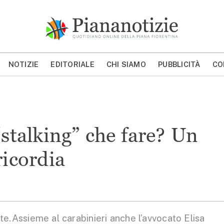
Piana Notizie
Le notizie della Piana
NOTIZIE
EDITORIALE
CHI SIAMO
PUBBLICITÀ
CO
MOSTRA/NASCONDI CERCA
“stalking” che fare? Un
ricordia
te.Assieme al carabinieri anche l’avvocato Elisa