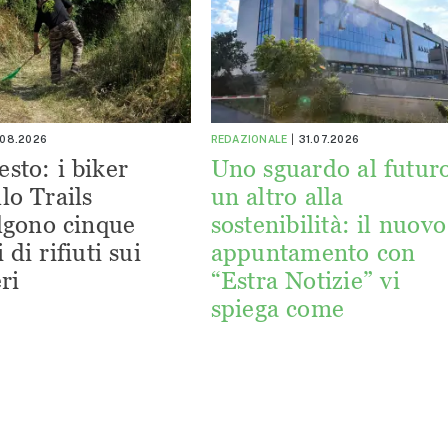
.08.2026
REDAZIONALE
31.07.2026
esto: i biker
Uno sguardo al futuro
lo Trails
un altro alla
lgono cinque
sostenibilità: il nuovo
 di rifiuti sui
appuntamento con
ri
“Estra Notizie” vi
spiega come