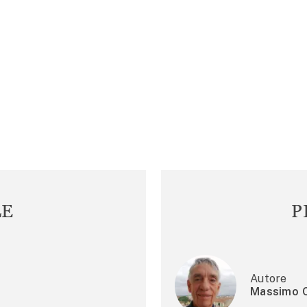
LE
P
Autore
Massimo C