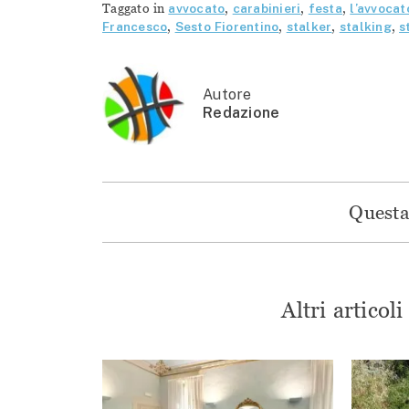
Taggato in
avvocato
,
carabinieri
,
festa
,
l’avvocat
Francesco
,
Sesto Fiorentino
,
stalker
,
stalking
,
s
Autore
Redazione
Questa 
Altri articol