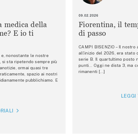
09.02.2026
a medica della
Fiorentina, il te
e? E io ti
di passo
CAMPI BISENZIO – Il nostro au
all’inizio del 2026, era stato
e, nonostante le nostre
serie B. Il quartultimo posto
 si sta ripetendo sempre più
punti… Oggi ne dista 3, ma co
anotizie, ormai quasi tre
rimanenti […]
raticamente, spazio ai nostri
tidianamente pubblichiamo. E
LEGGI 
RIALI