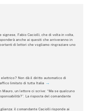
ignese, Fabio Caciolli, che di volta in volta,
 risponderà anche ai quesiti che arriveranno in
ortanti di lettori che vogliamo ringraziare uno
lettrico? Non dà il diritto automatico di
ffico limitato di tutta Italia
 Mauro, un lettore ci scrive: “Ma se qualcuno
 responsabilità?”. La risposta del comandante
glianza: il comandante Caciolli risponde ai