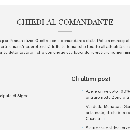
CHIEDI AL COMANDANTE
er Piananotizie. Quella con il comandante della Polizia municipale s
trerà, chiarirà, approfondirà tutte le tematiche legate all’attualità e
mento della testata – che comunque sta facendo registrare numeri imp
Gli ultimi post
Avere un veicolo 100% e
cipale di Signa
entrare nelle Zone a tra
Via della Monaca a San
si fa male, di chi è la
Caciolli
Sicurezza e videosorve