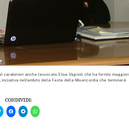
l carabinieri anche l’avvocato Elisa Vagnoli che ha fornito maggiori
 L’iniziativa nell’ambito della Festa della Misericordia che terminerà
CONDIVIDI:
Fai
Fai
Fai
Fai
clic
clic
clic
clic
qui
per
per
per
per
condividere
condividere
condividere
condividere
su
su
su
su
Facebook
Telegram
WhatsApp