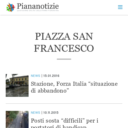
Vai
la
SEARCH
ME
contenuto
PR
Piana Notizie
Le notizie della Piana
PIAZZA SAN
FRANCESCO
NEWS
15.01.2016
Stazione, Forza Italia “situazione
di abbandono”
NEWS
10.11.2015
Posti sosta “difficili” per i
portatori di handicap