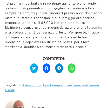
“Una cifra importante e in continuo aumento e che rende i
professionisti premiati molto orgogliosi e li induce a fare
sempre del loro meglio per vincere il premio anno dopo anno.
Oltre al numero di recensioni e al punteggio di ciascuna
categoria, tra le più di 68.000 imprese presenti su
Matrimonio.com, si prende in considerazione anche la qualità
e la professionalità del servizio offerto. Per questo, il ruolo
più importante è quello delle coppie che, con le loro
recensioni e dopo aver usufruito dei servizi per il loro
matrimonio, decidono chi merita di vincere il premio”.
CONDIVIDI:
Fai
Fai
Fai
Fai
clic
clic
clic
clic
qui
per
per
per
per
condividere
condividere
condividere
condividere
su
su
su
su
Facebook
Telegram
WhatsApp
Twitter
(Si
(Si
(Si
Taggato in
Alessandra
,
bomboniere
,
creazioni
,
matrimoni
,
(Si
apre
apre
apre
apre
in
in
in
Oscar
in
una
una
una
una
nuova
nuova
nuova
nuova
finestra)
finestra)
finestra)
finestra)
Autore