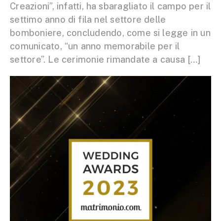
Creazioni”, infatti, ha sbaragliato il campo per il
settimo anno di fila nel settore delle
bomboniere, concludendo, come si legge in un
comunicato, “un anno memorabile per il
settore”. Le cerimonie rimandate a causa […]