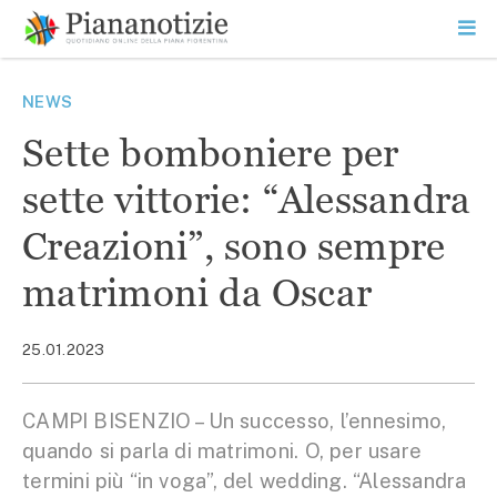
Vai
la
SEARCH
ME
contenuto
PR
Piana Notizie
Le notizie della Piana
NEWS
Sette bomboniere per
sette vittorie: “Alessandra
Creazioni”, sono sempre
matrimoni da Oscar
25.01.2023
CAMPI BISENZIO – Un successo, l’ennesimo,
quando si parla di matrimoni. O, per usare
termini più “in voga”, del wedding. “Alessandra