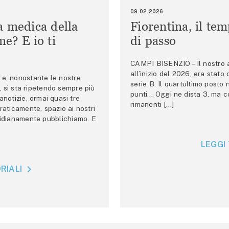
09.02.2026
a medica della
Fiorentina, il te
e? E io ti
di passo
CAMPI BISENZIO – Il nostro au
all’inizio del 2026, era stato
e, nonostante le nostre
serie B. Il quartultimo posto
 si sta ripetendo sempre più
punti… Oggi ne dista 3, ma co
anotizie, ormai quasi tre
rimanenti […]
raticamente, spazio ai nostri
tidianamente pubblichiamo. E
LEGGI 
RIALI