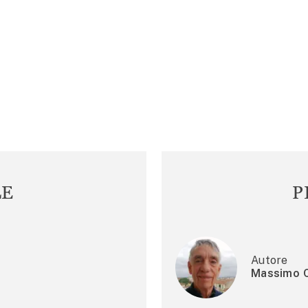
LE
P
Autore
Massimo C