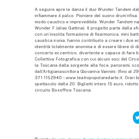
A seguire apre le danze il duo Wunder Tandem dall
infiammare il palco. Pioniere del suono drum’nfisa
modo caustico e imprevedibile. Wunder Tandem nasc
Wunder F (alias Gattina). Il progetto parte dalla s
con un’insolita formazione di fisarmonica, mini bat
caustica ironia, hanno contribuito a creare i due 
identità totalmente anonima e di essere libere di d
concerto eccentrico, divertente e capace di fare ba
Collettiva Fotografica con cui alcuni soci del Cir
la Toscana dalla sorgente alla foce, panorami, scor
dall’Artigianascrittora Giovanna Vannini. (fino al 
371 1152940 – www.teatropopolaredarte.it. Orari bigl
spettacolo dalle 20. Biglietti intero 15 euro, ridot
circuito Boxoffice Toscana.