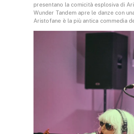
presentano la comicità esplosiva di Ar
Wunder Tandem apre le danze con una f
Aristofane è la più antica commedia d