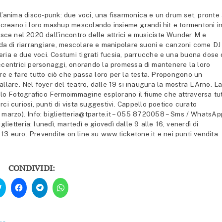
’anima disco-punk: due voci, una fisarmonica e un drum set, pronte
, creano i loro mashup mescolando insieme grandi hit e tormentoni i
e nel 2020 dall’incontro delle attrici e musiciste Wunder M e
fida di riarrangiare, mescolare e manipolare suoni e canzoni come DJ
teria e due voci. Costumi tigrati fucsia, parrucche e una buona dose 
eccentrici personaggi, onorando la promessa di mantenere la loro
ire e fare tutto ciò che passa loro per la testa. Propongono un
llare. Nel foyer del teatro, dalle 19 si inaugura la mostra L’Arno. L
colo Fotografico Fermoimmagine esplorano il fiume che attraversa tu
ci curiosi, punti di vista suggestivi. Cappello poetico curato
29 marzo). Info: biglietteria@tparte.it – 055 8720058 – Sms / WhatsAp
ietteria: lunedì, martedì e giovedì dalle 9 alle 16, venerdì di
to 13 euro. Prevendite on line su www.ticketone.it e nei punti vendita
CONDIVIDI:
Fai
Fai
Fai
Fai
clic
clic
clic
clic
qui
per
per
per
per
condividere
condividere
condividere
condividere
su
su
su
su
Facebook
Telegram
WhatsApp
Twitter
(Si
(Si
(Si