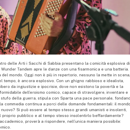
ro delle Arti i Sacchi di Sabbia presentano la comicità esplosiva di
nk Wunder Tandem apre le danze con una fisarmonica e una batteria.
a del mondo. Oggi non è più in repertorio, nessuno la mette in scena
del tempo, è ancora esplosivo. Con un ghigno rabbioso e idealista,
ero da ingiustizie e ipocrisie, dove non esistono la povertà e la
formidabile dell’eroismo comico, capace di stravolgere, inventare e
he, stufo della guerra, stipula con Sparta una pace personale, fondan
, la commedia continua a porci delle domande fondamentali: il mond
o nuovo? Si può essere al tempo stesso grandi umanisti e insolenti,
 il proprio pubblico e al tempo stesso insolentirlo beffardamente?
 accademico, proverà a rispondere, nell’unica maniera possibile:
omico.