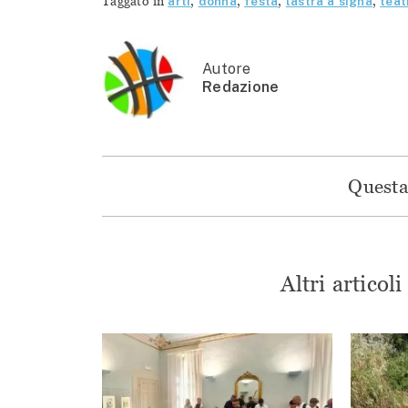
Taggato in
arti
,
donna
,
festa
,
lastra a signa
,
teat
Autore
Redazione
Questa 
Altri articol