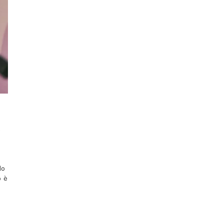
,
do
o è