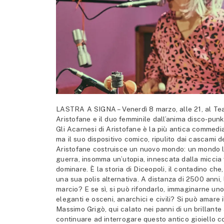
LASTRA A SIGNA – Venerdì 8 marzo, alle 21, al Teat
Aristofane e il duo femminile dall’anima disco-pu
Gli Acarnesi di Aristofane è la più antica commedi
ma il suo dispositivo comico, ripulito dai cascami 
Aristofane costruisce un nuovo mondo: un mondo lib
guerra, insomma un’utopia, innescata dalla miccia 
dominare. È la storia di Diceopoli, il contadino c
una sua polis alternativa. A distanza di 2500 anni
marcio? E se sì, si può rifondarlo, immaginarne un
eleganti e osceni, anarchici e civili? Si può amare
Massimo Grigò, qui calato nei panni di un brillante
continuare ad interrogare questo antico gioiello c