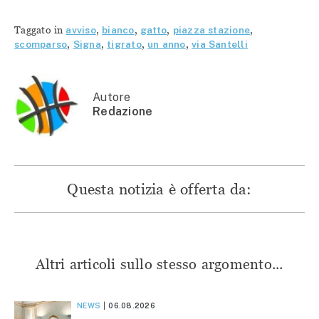
condividere
su
su
su
su
Facebook
Telegram
WhatsApp
Twitter
(Si
(Si
(Si
Taggato in
avviso
,
bianco
,
gatto
,
piazza stazione
,
(Si
apre
apre
apre
apre
in
in
in
scomparso
,
Signa
,
tigrato
,
un anno
,
via Santelli
in
una
una
una
una
nuova
nuova
nuova
nuova
finestra)
finestra)
finestra)
finestra)
Autore
Redazione
Questa notizia è offerta da:
Altri articoli sullo stesso argomento...
NEWS
06.08.2026