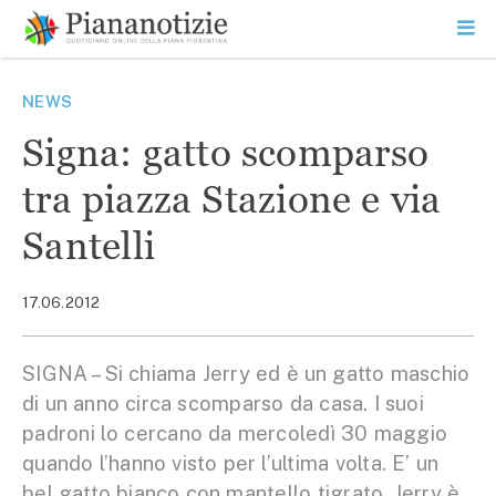
Vai
la
SEARCH
ME
contenuto
PR
Piana Notizie
Le notizie della Piana
NEWS
Signa: gatto scomparso
tra piazza Stazione e via
Santelli
17.06.2012
SIGNA – Si chiama Jerry ed è un gatto maschio
di un anno circa scomparso da casa. I suoi
padroni lo cercano da mercoledì 30 maggio
quando l’hanno visto per l’ultima volta. E’ un
bel gatto bianco con mantello tigrato. Jerry è