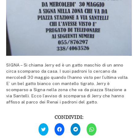
SIGNA – Si chiama Jerry ed è un gatto maschio di un anno
circa scomparso da casa. I suoi padroni lo cercano da
mercoledì 30 maggio quando l’hanno visto per l’ultima volta.
E’ un bel gatto bianco con mantello tigrato. Jerry è
scomparso a Signa nella zona che va da piazza Stazione a
via Santelli. Ecco l’avviso di scomparsa di Jerry che hanno
affisso al parco dei Renai i padroni del gatto.
CONDIVIDI:
Fai
Fai
Fai
Fai
clic
clic
clic
clic
qui
per
per
per
per
condividere
condividere
condividere