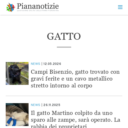
Vai
la
SEARCH
ME
contenuto
PR
Piana Notizie
Le notizie della Piana
GATTO
NEWS
12.05.2026
Campi Bisenzio, gatto trovato con
gravi ferite e un cavo metallico
stretto intorno al corpo
NEWS
26.11.2025
Il gatto Martino colpito da uno
sparo alle zampe, sarà operato. La
rabbia dei proprietari