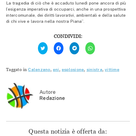
La tragedia di ciò che è accaduto lunedì pone ancora di più
l’esigenza imperativa di occuparci, anche in una prospettiva
intercomunale, dei diritti lavorativi, ambientali e della salute
di chi vive e lavora nella nostra Piana”.
CONDIVIDI:
Fai
Fai
Fai
Fai
clic
clic
clic
clic
qui
per
per
per
per
condividere
condividere
condividere
condividere
su
su
su
su
Facebook
Telegram
WhatsApp
Twitter
(Si
(Si
(Si
Taggato in
Calenzano
,
eni
,
esplosione
,
sinistra
,
vittime
(Si
apre
apre
apre
apre
in
in
in
in
una
una
una
una
nuova
nuova
nuova
nuova
finestra)
finestra)
finestra)
finestra)
Autore
Redazione
Questa notizia è offerta da: