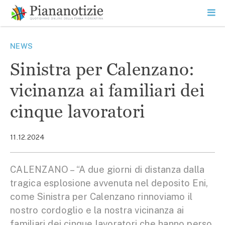
Vai
la
SEARCH
ME
contenuto
PR
Piana Notizie
Le notizie della Piana
NEWS
Sinistra per Calenzano:
vicinanza ai familiari dei
cinque lavoratori
11.12.2024
CALENZANO – “A due giorni di distanza dalla
tragica esplosione avvenuta nel deposito Eni,
come Sinistra per Calenzano rinnoviamo il
nostro cordoglio e la nostra vicinanza ai
familiari dei cinque lavoratori che hanno perso