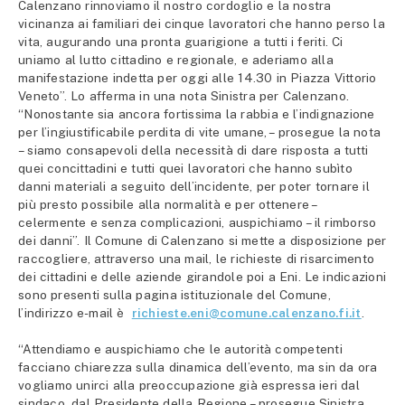
Calenzano rinnoviamo il nostro cordoglio e la nostra
vicinanza ai familiari dei cinque lavoratori che hanno perso la
vita, augurando una pronta guarigione a tutti i feriti. Ci
uniamo al lutto cittadino e regionale, e aderiamo alla
manifestazione indetta per oggi alle 14.30 in Piazza Vittorio
Veneto”. Lo afferma in una nota Sinistra per Calenzano.
“Nonostante sia ancora fortissima la rabbia e l’indignazione
per l’ingiustificabile perdita di vite umane, – prosegue la nota
– siamo consapevoli della necessità di dare risposta a tutti
quei concittadini e tutti quei lavoratori che hanno subìto
danni materiali a seguito dell’incidente, per poter tornare il
più presto possibile alla normalità e per ottenere –
celermente e senza complicazioni, auspichiamo – il rimborso
dei danni”. Il Comune di Calenzano si mette a disposizione per
raccogliere, attraverso una mail, le richieste di risarcimento
dei cittadini e delle aziende girandole poi a Eni. Le indicazioni
sono presenti sulla pagina istituzionale del Comune,
l’indirizzo e-mail è
richieste.eni@comune.calenzano.fi.it
.
“Attendiamo e auspichiamo che le autorità competenti
facciano chiarezza sulla dinamica dell’evento, ma sin da ora
vogliamo unirci alla preoccupazione già espressa ieri dal
sindaco, dal Presidente della Regione – prosegue Sinistra