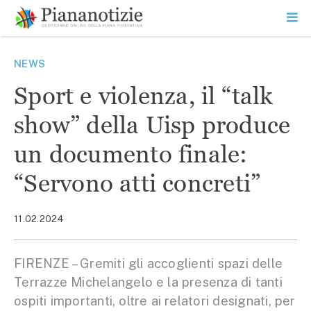
Vai
la
SEARCH
ME
contenuto
PR
Piana Notizie
Le notizie della Piana
NEWS
Sport e violenza, il “talk
show” della Uisp produce
un documento finale:
“Servono atti concreti”
11.02.2024
FIRENZE – Gremiti gli accoglienti spazi delle
Terrazze Michelangelo e la presenza di tanti
ospiti importanti, oltre ai relatori designati, per