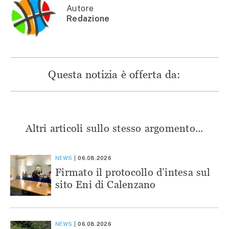
nuova
finestra)
finestra)
finestra)
finestra)
Autore
Redazione
Questa notizia è offerta da:
Altri articoli sullo stesso argomento...
NEWS
06.08.2026
Firmato il protocollo d’intesa sul
sito Eni di Calenzano
NEWS
06.08.2026