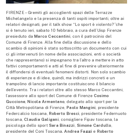
FIRENZE – Gremiti gli accoglienti spazi delle Terrazze
Michelangelo e la presenza di tanti ospiti importanti, oltre ai
relatori designati, per il talk show “Lo sport è violento?”che
si è tenuto ieri, sabato 10 febbraio, a cura dell’Uisp Firenze
presieduto da
Marco Ceccantini
, con il patrocinio del
Comune di Firenze. Alla fine della discussione e dello
scambio di opinioni è stato sottoscritto un documento con cui
ci gli intervenuti (in nome delle associazioni, enti o società
che rappresentano) si impegnano tra l’altro a mettere in atto
fattivi comportamenti e atti al fine di prevenire ulteriormente
il diffondersi di eventuali fenomeni distorti. Non solo scambio
di esperienze e di idee, quindi, ma indirizzi concreti e un
trampolino di lancio importante costituiscono il bilancio
dell’evento. Tra i relatori oltre allo stesso Marco Ceccantini,
l’assessore allo sport del Comune di Firenze
Cosimo
Guccione
,
Nicola Armentano
, delegato allo sport per la
Città Metropolitana di Firenze,
Paolo Mangini
, presidente
Federcalcio toscana,
Roberto Bresci
, presidente Federnuoto
toscana,
Claudia Galigani
, consigliere Fipav toscana, la
psicologa dello sport
Sara Binazzi
,
Simone Cardullo
,
presidente del Coni Toscana,
Andrea Faggi
e
Roberto