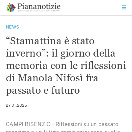
Vai
la
SEARCH
ME
contenuto
PR
Piana Notizie
Le notizie della Piana
NEWS
“Stamattina è stato
inverno”: il giorno della
memoria con le riflessioni
di Manola Nifosì fra
passato e futuro
27.01.2025
CAMPI BISENZIO – Riflessioni su un passato