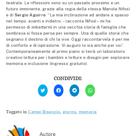
teatrale. Le riflessioni sono su un passato prossimo e un
futuro imminente, grazie alla regia della stessa Manola Nifosì
e di
Sergio Aguirre
. “La mia inclinazione ad andare a spasso
nel tempo, avanti e indietro, – racconta Nifosì – mi ha
permesso di imbattermi in una vecchia storia di famiglia che
sembrava si fosse persa per sempre. Una di quelle storie che
segnano il destino di chi la vive. Oggi raccontarvela è per me
di conforto e di ispirazione. Vi auguro lo sia anche per voi”.
Contemporaneamente al primo piano si terrà un laboratorio
creativo letture per i bambini e letture e disegni per esplorare
memoria e inclusione (ingresso gratuito).
CONDIVIDI:
Fai
Fai
Fai
Fai
clic
clic
clic
clic
qui
per
per
per
per
condividere
condividere
condividere
condividere
su
su
su
su
Facebook
Telegram
WhatsApp
Twitter
(Si
(Si
(Si
Taggato in
Campi Bisenzio
,
giorno
,
memoria
(Si
apre
apre
apre
apre
in
in
in
in
una
una
una
una
nuova
nuova
nuova
nuova
finestra)
finestra)
finestra)
finestra)
Autore