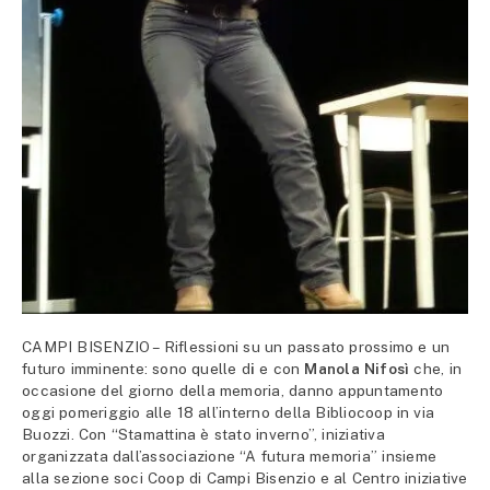
CAMPI BISENZIO – Riflessioni su un passato prossimo e un
futuro imminente: sono quelle d
i
e con
Manola Nifosì
che, in
occasione del giorno della memoria, danno appuntamento
oggi pomeriggio alle 18 all’interno della Bibliocoop in via
Buozzi. Con “Stamattina è stato inverno”, iniziativa
organizzata dall’associazione “A futura memoria” insieme
alla sezione soci Coop di Campi Bisenzio e al Centro iniziative