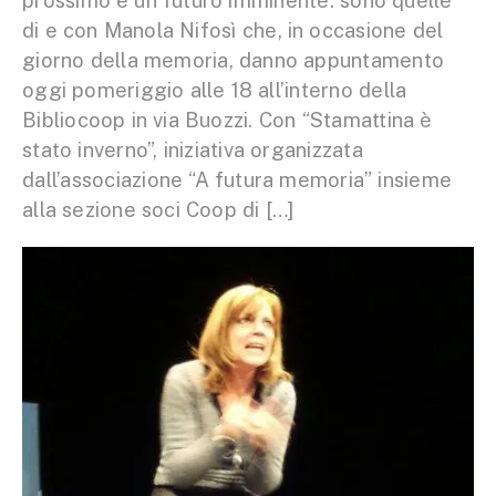
prossimo e un futuro imminente: sono quelle
di e con Manola Nifosì che, in occasione del
giorno della memoria, danno appuntamento
oggi pomeriggio alle 18 all’interno della
Bibliocoop in via Buozzi. Con “Stamattina è
stato inverno”, iniziativa organizzata
dall’associazione “A futura memoria” insieme
alla sezione soci Coop di […]