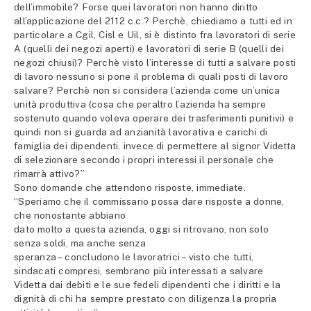
dell’immobile? Forse quei lavoratori non hanno diritto
all’applicazione del 2112 c.c.? Perchè, chiediamo a tutti ed in
particolare a Cgil, Cisl e Uil, si è distinto fra lavoratori di serie
A (quelli dei negozi aperti) e lavoratori di serie B (quelli dei
negozi chiusi)? Perchè visto l’interesse di tutti a salvare posti
di lavoro nessuno si pone il problema di quali posti di lavoro
salvare? Perchè non si considera l’azienda come un’unica
unità produttiva (cosa che peraltro l’azienda ha sempre
sostenuto quando voleva operare dei trasferimenti punitivi) e
quindi non si guarda ad anzianità lavorativa e carichi di
famiglia dei dipendenti, invece di permettere al signor Videtta
di selezionare secondo i propri interessi il personale che
rimarrà attivo?”
Sono domande che attendono risposte, immediate.
“Speriamo che il commissario possa dare risposte a donne,
che nonostante abbiano
dato molto a questa azienda, oggi si ritrovano, non solo
senza soldi, ma anche senza
speranza – concludono le lavoratrici – visto che tutti,
sindacati compresi, sembrano più interessati a salvare
Videtta dai debiti e le sue fedeli dipendenti che i diritti e la
dignità di chi ha sempre prestato con diligenza la propria