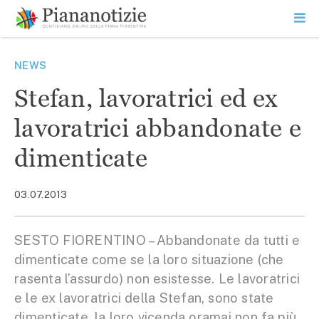
Vai
la
SEARCH
ME
contenuto
PR
Piana Notizie
Le notizie della Piana
NEWS
Stefan, lavoratrici ed ex
lavoratrici abbandonate e
dimenticate
03.07.2013
SESTO FIORENTINO – Abbandonate da tutti e
dimenticate come se la loro situazione (che
rasenta l’assurdo) non esistesse. Le lavoratrici
e le ex lavoratrici della Stefan, sono state
dimenticate, la loro vicenda oramai non fa più