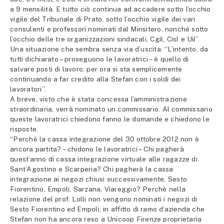
a 9 mensilità. E tutto ciò continua ad accadere sotto l’occhio
vigile del Tribunale di Prato, sotto l’occhio vigile dei vari
consulenti e professori nominati dal Minsitero, nonché sotto
l’occhio delle tre organizzazioni sindacali, Cgil, Cisl e Uil”.
Una situazione che sembra senza via d’uscita. “L’intento, da
tutti dichiarato – proseguono le lavoratrici – è quello di
salvare posti di lavoro, per ora si sta semplicemente
continuando a far credito alla Stefan con i soldi dei
lavoratori”.
A breve, visto che è stata concessa l’amministrazione
straordinaria, verrà nominato un commissario. Al commissario
queste lavoratrici chiedono fanno le domande e chiedono le
risposte.
“Perchè la cassa integrazione del 30 ottobre 2012 non è
ancora partita? – chidono le lavoratrici – Chi pagherà
quest’anno di cassa integrazione virtuale alle ragazze di
Sant’Agostino e Scarperia? Chi pagherà la cassa
integrazione ai negozi chiusi successivamente, Sesto
Fiorentino, Empoli, Sarzana, Viareggio? Perchè nella
relazione del prof. Lolli non vengono nominati i negozi di
Sesto Fiorentino ed Empoli, in affitto di ramo d’azienda che
Stefan non ha ancora reso a Unicoop Firenze proprietaria