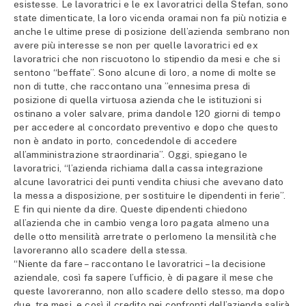
esistesse. Le lavoratrici e le ex lavoratrici della Stefan, sono
state dimenticate, la loro vicenda oramai non fa più notizia e
anche le ultime prese di posizione dell’azienda sembrano non
avere più interesse se non per quelle lavoratrici ed ex
lavoratrici che non riscuotono lo stipendio da mesi e che si
sentono “beffate”. Sono alcune di loro, a nome di molte se
non di tutte, che raccontano una ”ennesima presa di
posizione di quella virtuosa azienda che le istituzioni si
ostinano a voler salvare, prima dandole 120 giorni di tempo
per accedere al concordato preventivo e dopo che questo
non è andato in porto, concedendole di accedere
all’amministrazione straordinaria”. Oggi, spiegano le
lavoratrici, “l’azienda richiama dalla cassa integrazione
alcune lavoratrici dei punti vendita chiusi che avevano dato
la messa a disposizione, per sostituire le dipendenti in ferie”.
E fin qui niente da dire. Queste dipendenti chiedono
all’azienda che in cambio venga loro pagata almeno una
delle otto mensilità arretrate o perlomeno la mensilità che
lavoreranno allo scadere della stessa.
“Niente da fare – raccontano le lavoratrici – la decisione
aziendale, così fa sapere l’ufficio, è di pagare il mese che
queste lavoreranno, non allo scadere dello stesso, ma dopo
due, tre mesi, e così il credito nei confronti dell’azienda salirà