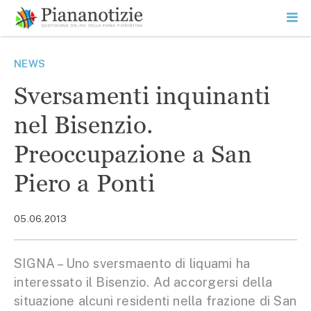
Vai
la
SEARCH
ME
contenuto
PR
Piana Notizie
Le notizie della Piana
NEWS
Sversamenti inquinanti
nel Bisenzio.
Preoccupazione a San
Piero a Ponti
05.06.2013
SIGNA – Uno sversmaento di liquami ha
interessato il Bisenzio. Ad accorgersi della
situazione alcuni residenti nella frazione di San