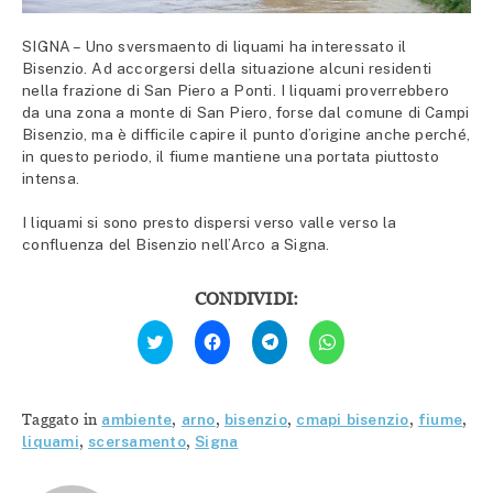
SIGNA – Uno sversmaento di liquami ha interessato il
Bisenzio. Ad accorgersi della situazione alcuni residenti
nella frazione di San Piero a Ponti. I liquami proverrebbero
da una zona a monte di San Piero, forse dal comune di Campi
Bisenzio, ma è difficile capire il punto d’origine anche perché,
in questo periodo, il fiume mantiene una portata piuttosto
intensa.
I liquami si sono presto dispersi verso valle verso la
confluenza del Bisenzio nell’Arco a Signa.
CONDIVIDI:
Fai
Fai
Fai
Fai
clic
clic
clic
clic
qui
per
per
per
per
condividere
condividere
condividere
condividere
su
su
su
su
Facebook
Telegram
WhatsApp
Twitter
(Si
(Si
(Si
Taggato in
ambiente
,
arno
,
bisenzio
,
cmapi bisenzio
,
fiume
,
(Si
apre
apre
apre
apre
in
in
in
liquami
,
scersamento
,
Signa
in
una
una
una
una
nuova
nuova
nuova
nuova
finestra)
finestra)
finestra)