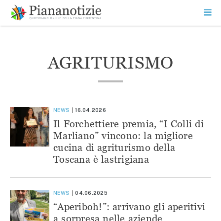
Vai
la
SEARCH
ME
contenuto
PR
Piana Notizie
Le notizie della Piana
AGRITURISMO
NEWS
16.04.2026
Il Forchettiere premia, “I Colli di
Marliano” vincono: la migliore
cucina di agriturismo della
Toscana è lastrigiana
NEWS
04.06.2025
“Aperiboh!”: arrivano gli aperitivi
a sorpresa nelle aziende