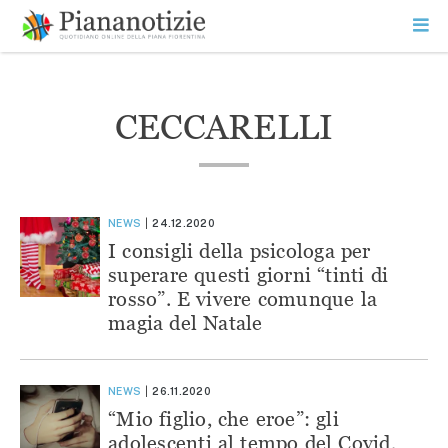
Vai
la
SEARCH
ME
contenuto
PR
Piana Notizie
Le notizie della Piana
CECCARELLI
NEWS
24.12.2020
I consigli della psicologa per
superare questi giorni “tinti di
rosso”. E vivere comunque la
magia del Natale
NEWS
26.11.2020
“Mio figlio, che eroe”: gli
adolescenti al tempo del Covid,